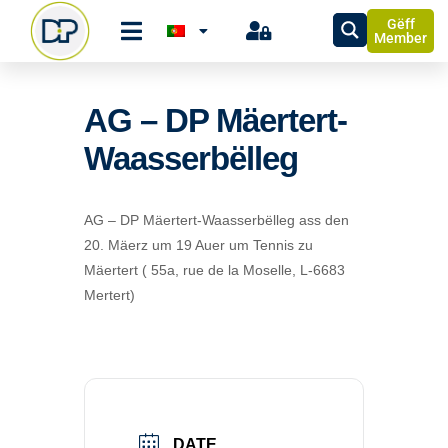
Gëff
Member
AG – DP Mäertert-
Waasserbëlleg
AG – DP Mäertert-Waasserbëlleg ass den
20. Mäerz um 19 Auer um Tennis zu
Mäertert (
55a, rue de la Moselle, L-6683
Mertert)
DATE