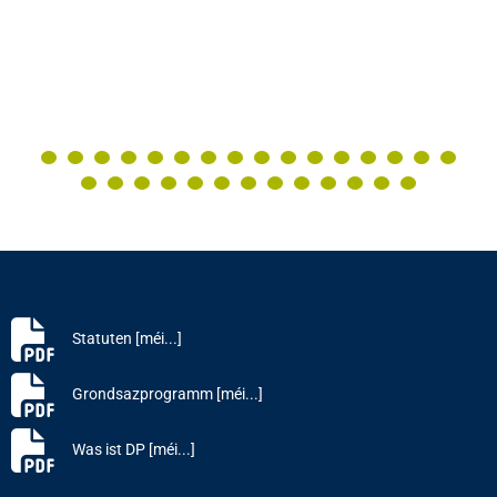
Statuten [méi...]
Grondsazprogramm [méi...]
Was ist DP [méi...]