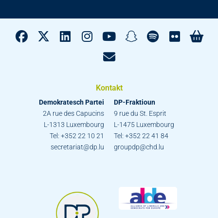
Kontakt
Demokratesch Partei
DP-Fraktioun
2A rue des Capucins
9 rue du St. Esprit
L-1313 Luxembourg
L-1475 Luxembourg
Tel: +352 22 10 21
Tel: +352 22 41 84
secretariat@dp.lu
groupdp@chd.lu