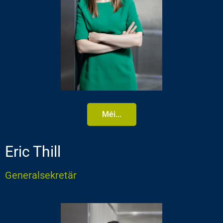
Méi...
Eric Thill
Generalsekretär