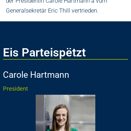
der Presidentin Carole Hartmann a vum
Generalsekretär Eric Thill vertrieden.
Eis Parteispëtzt
Carole Hartmann
President