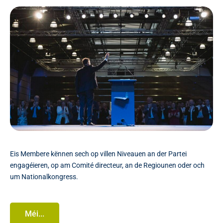
Eis Membere kënnen sech op villen Niveauen an der Partei
engagéieren, op am Comité directeur, an de Regiounen oder och
um Nationalkongress.
Méi...