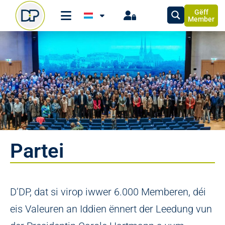
Gëff
Member
Partei
D’DP, dat si virop iwwer 6.000 Memberen, déi
eis Valeuren an Iddien ënnert der Leedung vun