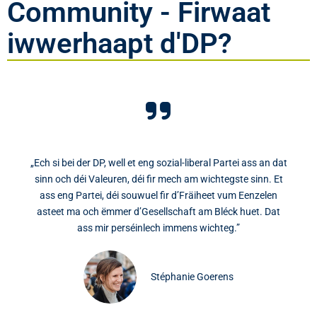
Community - Firwaat
iwwerhaapt d'DP?
„Ech si bei der DP, well et eng sozial-liberal Partei ass an dat
sinn och déi Valeuren, déi fir mech am wichtegste sinn. Et
ass eng Partei, déi souwuel fir d’Fräiheet vum Eenzelen
asteet ma och ëmmer d’Gesellschaft am Bléck huet. Dat
ass mir perséinlech immens wichteg.”
Stéphanie Goerens