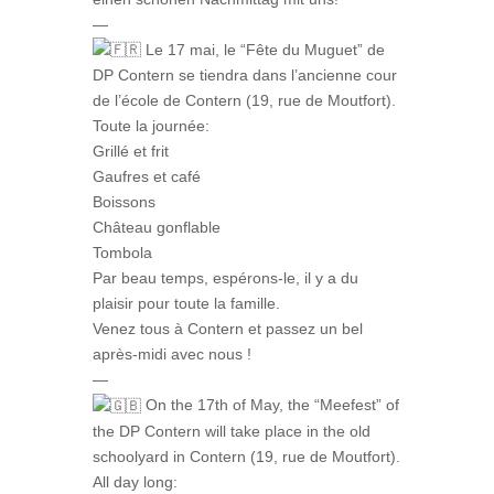
—
Le 17 mai, le “Fête du Muguet” de
DP Contern se tiendra dans l’ancienne cour
de l’école de Contern (19, rue de Moutfort).
Toute la journée:
Grillé et frit
Gaufres et café
Boissons
Château gonflable
Tombola
Par beau temps, espérons-le, il y a du
plaisir pour toute la famille.
Venez tous à Contern et passez un bel
après-midi avec nous !
—
On the 17th of May, the “Meefest” of
the DP Contern will take place in the old
schoolyard in Contern (19, rue de Moutfort).
All day long: