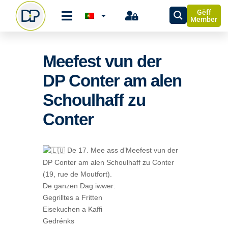
Gëff
Member
Meefest vun der
DP Conter am alen
Schoulhaff zu
Conter
De 17. Mee ass d’Meefest vun der
DP Conter am alen Schoulhaff zu Conter
(19, rue de Moutfort).
De ganzen Dag iwwer:
Gegrilltes a Fritten
Eisekuchen a Kaffi
Gedrénks