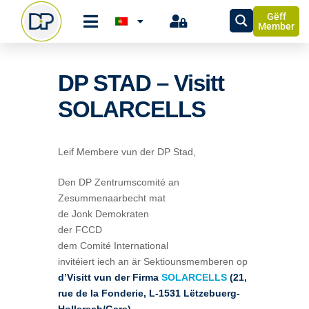
Gëff
Member
DP STAD – Visitt
SOLARCELLS
Leif Membere vun der DP Stad,
Den DP Zentrumscomité an
Zesummenaarbecht mat
de Jonk Demokraten
der FCCD
dem Comité International
invitéiert iech an är Sektiounsmemberen op
d’Visitt vun der Firma
SOLARCELLS
(21,
rue de la Fonderie, L-1531 Lëtzebuerg-