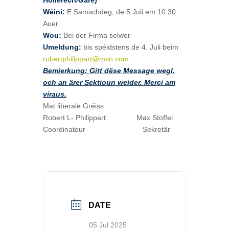
Hollerech/Gare)
Wéini:
E Samschdeg, de 5 Juli em 10.30
Auer
Wou:
Bei der Firma selwer
Umeldung:
bis spéidstens de 4. Juli beim
robertphilippart@msn.com
Bemierkung: Gitt dëse Message wegl.
och an ärer Sektioun weider. Merci am
viraus.
Mat liberale Gréiss
Robert L- Philippart Max Stoffel
Coordinateur Sekretär
DATE
05 Jul 2025