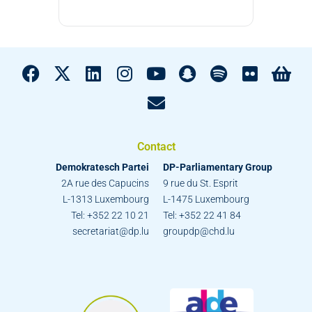
Contact
Demokratesch Partei
DP-Parliamentary Group
2A rue des Capucins
9 rue du St. Esprit
L-1313 Luxembourg
L-1475 Luxembourg
Tel: +352 22 10 21
Tel: +352 22 41 84
secretariat@dp.lu
groupdp@chd.lu