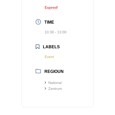
Expired!
TIME
10:30 - 13:00
LABELS
Event
REGIOUN
National
Zentrum