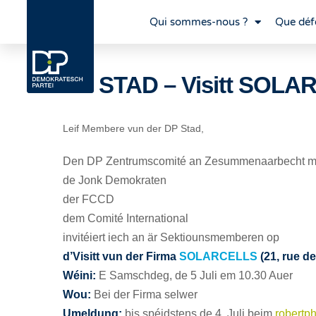
Qui sommes-nous ?
Que déf
DP STAD – Visitt SOL
Leif Membere vun der DP Stad,
Den DP Zentrumscomité an Zesummenaarbecht m
de Jonk Demokraten
der FCCD
dem Comité International
invitéiert iech an är Sektiounsmemberen op
d’Visitt vun der Firma
SOLARCELLS
(21, rue d
Wéini:
E Samschdeg, de 5 Juli em 10.30 Auer
Wou:
Bei der Firma selwer
Umeldung:
bis spéidstens de 4. Juli beim
robertp