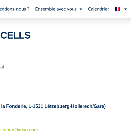
endons-nous ?
Ensemble avec vous
Calendrier
ARCELLS
at
e la Fonderie, L-1531 Lëtzebuerg-Hollerech/Gare)
hilippart@msn.com