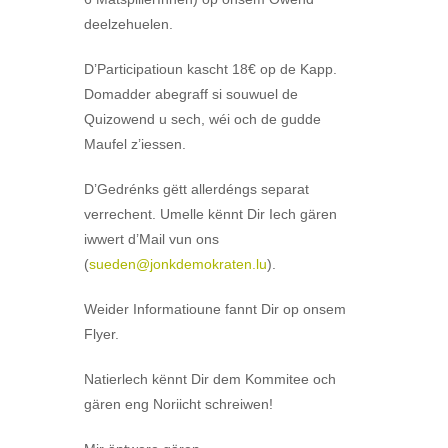
deelzehuelen.
D’Participatioun kascht 18€ op de Kapp.
Domadder abegraff si souwuel de
Quizowend u sech, wéi och de gudde
Maufel z’iessen.
D’Gedrénks gëtt allerdéngs separat
verrechent. Umelle kënnt Dir Iech gären
iwwert d’Mail vun ons
(
sueden@jonkdemokraten.lu
).
Weider Informatioune fannt Dir op onsem
Flyer.
Natierlech kënnt Dir dem Kommitee och
gären eng Noriicht schreiwen!