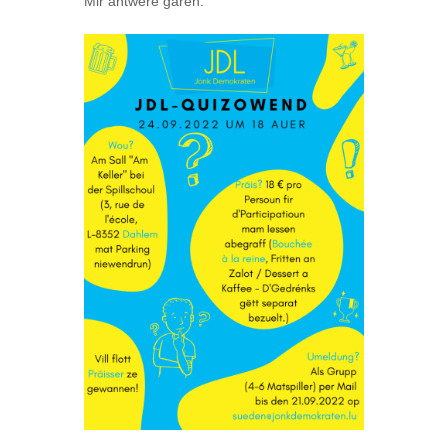
Mir äntwere gären.