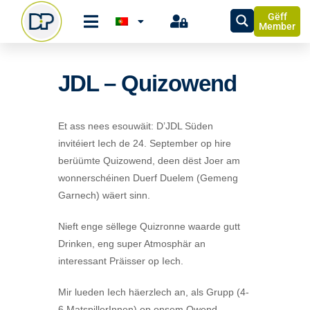
Gëff
Member
JDL – Quizowend
Et ass nees esouwäit: D’JDL Süden
invitéiert Iech de 24. September op hire
berüümte Quizowend, deen dëst Joer am
wonnerschéinen Duerf Duelem (Gemeng
Garnech) wäert sinn.
Nieft enge sëllege Quizronne waarde gutt
Drinken, eng super Atmosphär an
interessant Präisser op Iech.
Mir lueden Iech häerzlech an, als Grupp (4-
6 MatspillerInnen) op onsem Owend