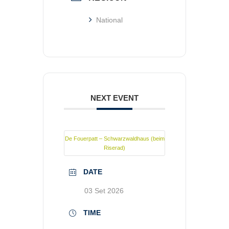
National
NEXT EVENT
De Fouerpatt – Schwarzwaldhaus (beim
Riserad)
DATE
03 Set 2026
TIME