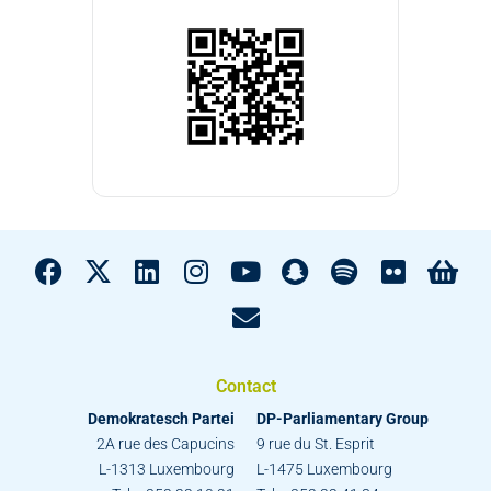
Contact
Demokratesch Partei
DP-Parliamentary Group
2A rue des Capucins
9 rue du St. Esprit
L-1313 Luxembourg
L-1475 Luxembourg