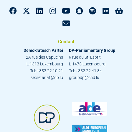
Contact
Demokratesch Partei
DP-Parliamentary Group
2A rue des Capucins
9 rue du St. Esprit
L-1313 Luxembourg
L-1475 Luxembourg
Tel: +352 22 10 21
Tel: +352 22 41 84
secretariat@dp.lu
groupdp@chd.lu