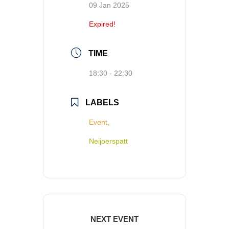
09 Jan 2025
Expired!
TIME
18:30 - 22:30
LABELS
Event,
Neijoerspatt
NEXT EVENT