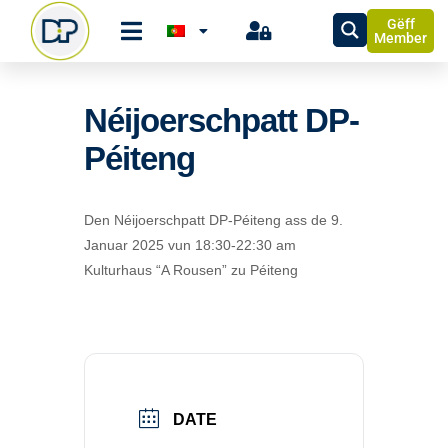
Gëff
Member
Néijoerschpatt DP-
Péiteng
Den Néijoerschpatt DP-Péiteng ass de 9.
Januar 2025 vun 18:30-22:30 am
Kulturhaus “A Rousen” zu Péiteng
DATE