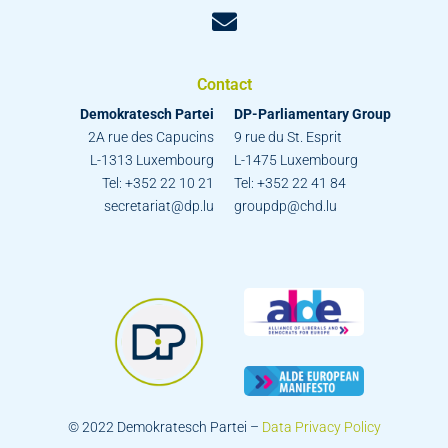
Contact
Demokratesch Partei
DP-Parliamentary Group
2A rue des Capucins
9 rue du St. Esprit
L-1313 Luxembourg
L-1475 Luxembourg
Tel: +352 22 10 21
Tel: +352 22 41 84
secretariat@dp.lu
groupdp@chd.lu
© 2022 Demokratesch Partei –
Data Privacy Policy