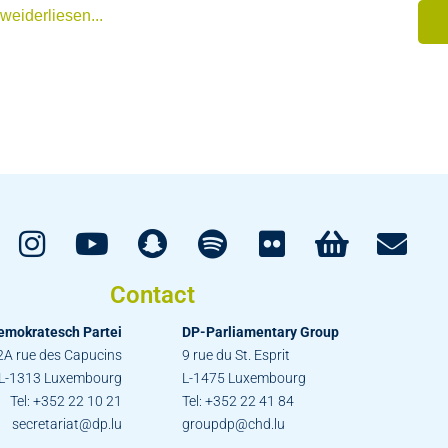
weiderliesen...
Contact
emokratesch Partei
DP-Parliamentary Group
2A rue des Capucins
9 rue du St. Esprit
L-1313 Luxembourg
L-1475 Luxembourg
Tel: +352 22 10 21
Tel: +352 22 41 84
secretariat@dp.lu
groupdp@chd.lu