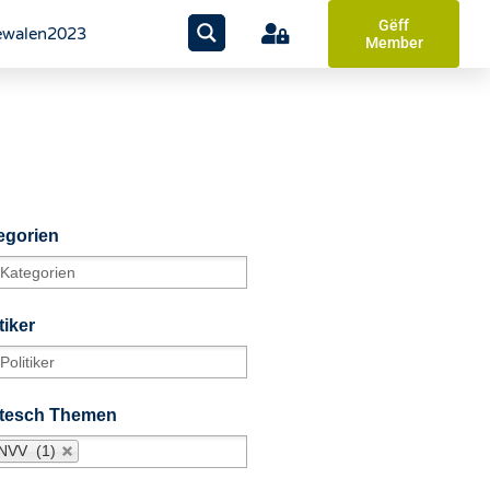
Gëff
walen2023
Member
egorien
tiker
itesch Themen
NVV (1)