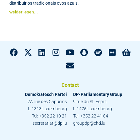
distribuir os tradicionais ovos azuis.
weiderliesen...
Contact
Demokratesch Partei
DP-Parliamentary Group
2A rue des Capucins
9 rue du St. Esprit
L-1313 Luxembourg
L-1475 Luxembourg
Tel: +352 22 10 21
Tel: +352 22 41 84
secretariat@dp.lu
groupdp@chd.lu