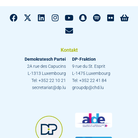
Kontakt
Demokratesch Partei
DP-Fraktion
2A rue des Capucins
9 rue du St. Esprit
L-1313 Luxembourg
L-1475 Luxembourg
Tel: +352 22 10 21
Tel: +352 22 41 84
secretariat@dp.lu
groupdp@chd.lu