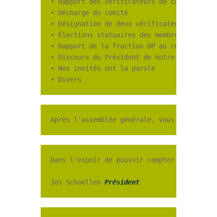
• Rapport des vérificateurs de caisse

• Décharge du comité

• Désignation de deux vérificateurs de cais
• Élections statuaires des membres du comit
• Rapport de la fraction DP au conseil comm
• Discours du Président de notre section

• Nos invités ont la parole

• Divers
Après l’assemblée générale, vous avez la po
Dans l'espoir de pouvoir compter sur votre 
Jos Schoellen 
Président