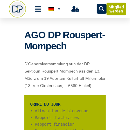
Mitglied
werden
AGO DP Rouspert-
Mompech
D’Generalversammlung vun der DP
Sektioun Rouspert Mompech ass den 13.
Mäerz um 19 Auer am Kulturhaff Millermoler
(13, rue Girsterklaus, L-6560 Hinkel)
ORDRE DU JOUR
• Allocation de bienvenue

• Rapport d’activités

• Rapport financier
