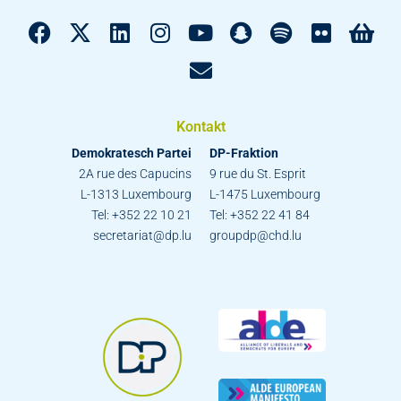
Kontakt
Demokratesch Partei
DP-Fraktion
2A rue des Capucins
9 rue du St. Esprit
L-1313 Luxembourg
L-1475 Luxembourg
Tel: +352 22 10 21
Tel: +352 22 41 84
secretariat@dp.lu
groupdp@chd.lu