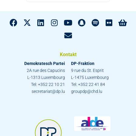
Kontakt
Demokratesch Partei
DP-Fraktion
2A rue des Capucins
9 rue du St. Esprit
L-1313 Luxembourg
L-1475 Luxembourg
Tel: +352 22 10 21
Tel: +352 22 41 84
secretariat@dp.lu
groupdp@chd.lu