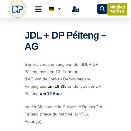
Mitglied
werden
JDL + DP Péiteng –
AG
Generalversammlung vun der JDL + DP
Péiteng ass den 13. Februar.
d’AG vun de Jonken Demokraten vu
Péiteng ass
um 18h30
an déi vun der DP
Péiteng
um 19 Auer
.
an der Maison de la Culture “A Rousen” zu
Péiteng (Place du Marché, L-4756,
Pétange).