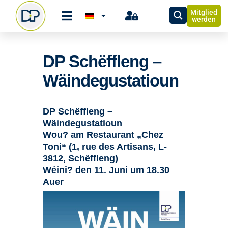
Mitglied
werden
DP Schëffleng –
Wäindegustatioun
DP Schëffleng –
Wäindegustatioun
Wou? am Restaurant „Chez
Toni“ (1, rue des Artisans, L-
3812, Schëffleng)
Wéini? den 11. Juni um 18.30
Auer