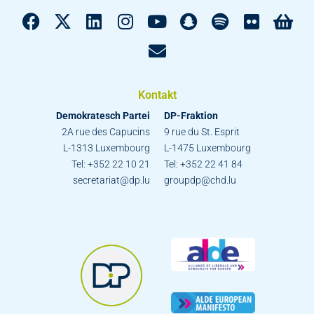
Kontakt
Demokratesch Partei
DP-Fraktion
2A rue des Capucins
9 rue du St. Esprit
L-1313 Luxembourg
L-1475 Luxembourg
Tel: +352 22 10 21
Tel: +352 22 41 84
secretariat@dp.lu
groupdp@chd.lu