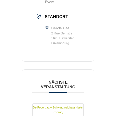
Event
STANDORT
Cercle Cité
2 Rue Genistre,
1623 Uewerstad
Luxembourg
NÄCHSTE
VERANSTALTUNG
De Fouerpatt – Schwarzwaldhaus (beim
Riserad)