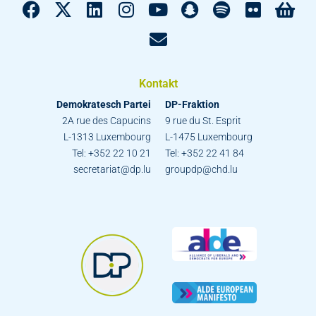
Kontakt
Demokratesch Partei
DP-Fraktion
2A rue des Capucins
9 rue du St. Esprit
L-1313 Luxembourg
L-1475 Luxembourg
Tel: +352 22 10 21
Tel: +352 22 41 84
secretariat@dp.lu
groupdp@chd.lu