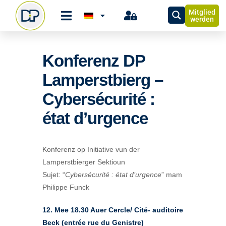
Mitglied
werden
Konferenz DP
Lamperstbierg –
Cybersécurité :
état d’urgence
Konferenz op Initiative vun der
Lamperstbierger Sektioun
Sujet: “
Cybersécurité : état d’urgence
” mam
Philippe Funck
12. Mee 18.30 Auer Cercle/ Cité- auditoire
Beck (entrée rue du Genistre)