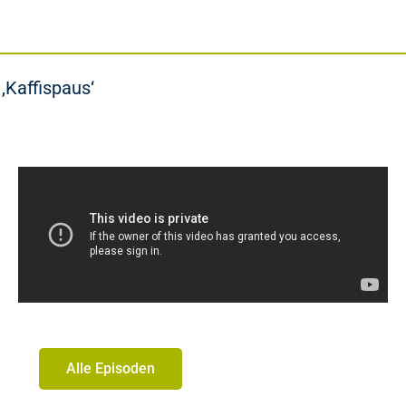
‚Kaffispaus‘
Alle Episoden