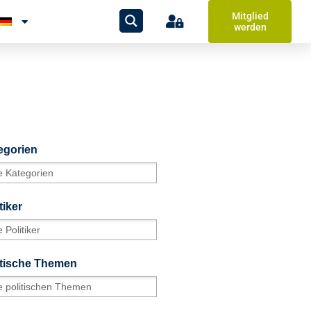
Mitglied
werden
egorien
tiker
itische Themen