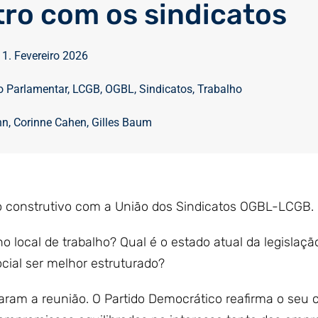
ro com os sindicatos
11. Fevereiro 2026
o Parlamentar
,
LCGB
,
OGBL
,
Sindicatos
,
Trabalho
nn
,
Corinne Cahen
,
Gilles Baum
o construtivo com a União dos Sindicatos OGBL-LCGB.
o local de trabalho? Qual é o estado atual da legislação
ocial ser melhor estruturado?
ram a reunião. O Partido Democrático reafirma o seu