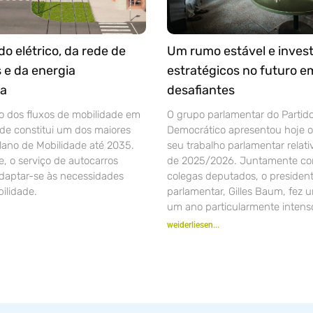
o elétrico, da rede de
Um rumo estável e inves
 e da energia
estratégicos no futuro 
ca
desafiantes
o dos fluxos de mobilidade em
O grupo parlamentar do Partid
ade constitui um dos maiores
Democrático apresentou hoje o
lano de Mobilidade até 2035.
seu trabalho parlamentar relati
, o serviço de autocarros
de 2025/2026. Juntamente co
aptar-se às necessidades
colegas deputados, o presiden
ilidade.
parlamentar, Gilles Baum, fez 
um ano particularmente intens
weiderliesen...