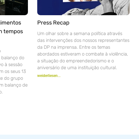
timentos
Press Recap
em tempos
Um olhar sobre a semana política através
das intervenções dos nossos representantes
da DP na imprensa. Entre os temas
o
abordados estiveram o combate à violência,
 balanço do
a situação do empreendedorismo e o
vo à sessão
aniversário de uma instituição cultural.
m os seus 13
weiderliesen...
te do grupo
um balanço de
o.