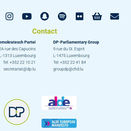
Contact
emokratesch Partei
DP-Parliamentary Group
2A rue des Capucins
9 rue du St. Esprit
L-1313 Luxembourg
L-1475 Luxembourg
Tel: +352 22 10 21
Tel: +352 22 41 84
secretariat@dp.lu
groupdp@chd.lu