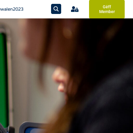
Gëff
walen2023
Member