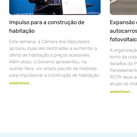
Impulso para a construção de
Expansão d
habitação
autocarros
fotovoltai
Esta semana, a Câmara dos Deputados
aprovou duas leis destinadas a aumentar a
A organizaçã
oferta de habitação a preços acessíveis.
torno da cid
Além disso, o Governo apresentou, na
desafios do P
quinta-feira, um amplo pacote de medidas
Paralelamente
para impulsionar a construção de habitação.
RGTR deve ad
weiderliesen...
atuais de mob
weiderliesen...