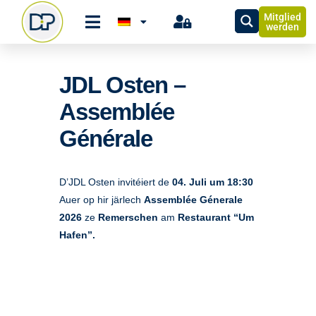
Mitglied
werden
JDL Osten –
Assemblée
Générale
D’JDL Osten invitéiert de
04. Juli um 18:30
Auer op hir järlech
Assemblée Génerale
2026
ze
Remerschen
am
Restaurant “Um
Hafen”.