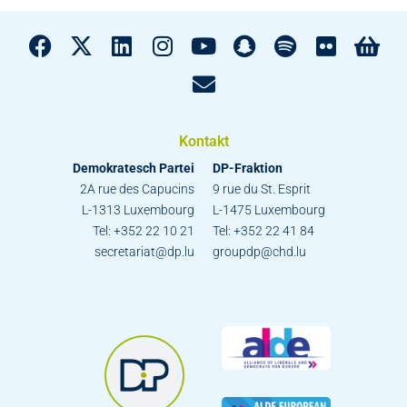
Kontakt
Demokratesch Partei
DP-Fraktion
2A rue des Capucins
9 rue du St. Esprit
L-1313 Luxembourg
L-1475 Luxembourg
Tel: +352 22 10 21
Tel: +352 22 41 84
secretariat@dp.lu
groupdp@chd.lu