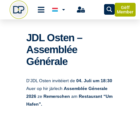
Gëff
Member
JDL Osten –
Assemblée
Générale
D’JDL Osten invitéiert de
04. Juli um 18:30
Auer op hir järlech
Assemblée Génerale
2026
ze
Remerschen
am
Restaurant “Um
Hafen”.