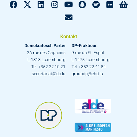
Kontakt
Demokratesch Partei
DP-Fraktioun
2A rue des Capucins
9 rue du St. Esprit
L-1313 Luxembourg
L-1475 Luxembourg
Tel: +352 22 10 21
Tel: +352 22 41 84
secretariat@dp.lu
groupdp@chd.lu