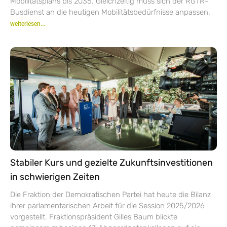
Mobilitätsplans bis 2035. Gleichzeitig muss sich der RGTR-
Busdienst an die heutigen Mobilitätsbedürfnisse anpassen.
weiterlesen...
Stabiler Kurs und gezielte Zukunftsinvestitionen
in schwierigen Zeiten
Die Fraktion der Demokratischen Partei hat heute die Bilanz
ihrer parlamentarischen Arbeit für die Session 2025/2026
vorgestellt. Fraktionspräsident Gilles Baum blickte