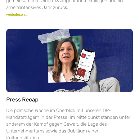
gemeinsam mit seinen 13 Abgeordnetenkollegen auf ein
arbeitsintensives Jahr zurück.
weiterlesen...
Press Recap
Die politische Woche im Überblick mit unseren DP-
Mandatsträgern in der Presse. Im Mittelpunkt standen unter
anderem der Kampf gegen Gewalt, die Lage des
Unternehmertums sowie das Jubiläum einer
Kulturinstitution.