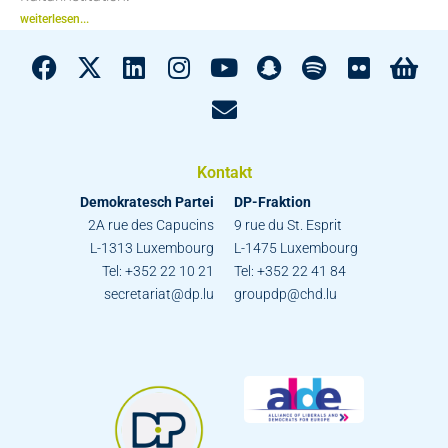
weiterlesen...
Kontakt
Demokratesch Partei
DP-Fraktion
2A rue des Capucins
9 rue du St. Esprit
L-1313 Luxembourg
L-1475 Luxembourg
Tel: +352 22 10 21
Tel: +352 22 41 84
secretariat@dp.lu
groupdp@chd.lu