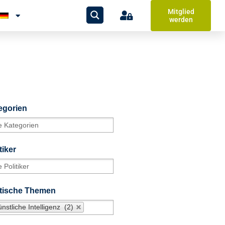
Mitglied
werden
egorien
tiker
itische Themen
nstliche Intelligenz (2)