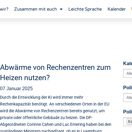
wir?
Zusammen mit euch
Leichte Sprache
Kalender
Kat
Abwärme von Rechenzentren zum
Heizen nutzen?
Poli
07 Januar 2025
Durch die Entwicklung der KI wird immer mehr
Rechenkapazität benötigt. An verschiedenen Orten in der EU
wird die Abwärme von Rechenzentren bereits genutzt, um
Pol
private oder öffentliche Gebäude zu heizen. Die DP-
Kü
Abgeordneten Corinne Cahen und Luc Emering haben bei den
zuständigen Ministern nachgefragt, ob es in Luxemburg