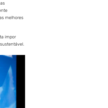
 as
ente
 as melhores
ta impor
sustentável.