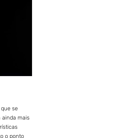
 que se
 ainda mais
rísticas
to o ponto