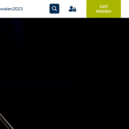
Gëff
walen2023
Member