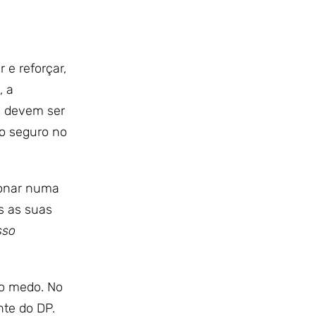
 e reforçar,
, a
 e devem ser
o seguro no
ionar numa
s as suas
sso
 o medo. No
nte do DP.