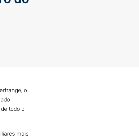
ertrange, o
nado
 de todo o
liares mais