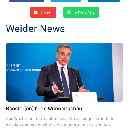
Email
WhatsApp
Weider News
Booster(en) fir de Wunnengsbau
Dës Woch huet d’Chamber zwee Gesetzer gestëmmt, déi
hëllefen den erschwéngleche Wunnraum auszebauen.