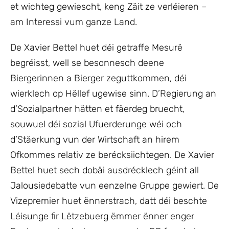
et wichteg gewiescht, keng Zäit ze verléieren –
am Interessi vum ganze Land.
De Xavier Bettel huet déi getraffe Mesurë
begréisst, well se besonnesch deene
Biergerinnen a Bierger zeguttkommen, déi
wierklech op Hëllef ugewise sinn. D’Regierung an
d’Sozialpartner hätten et fäerdeg bruecht,
souwuel déi sozial Ufuerderunge wéi och
d’Stäerkung vun der Wirtschaft an hirem
Ofkommes relativ ze berécksiichtegen. De Xavier
Bettel huet sech dobäi ausdrécklech géint all
Jalousiedebatte vun eenzelne Gruppe gewiert. De
Vizepremier huet ënnerstrach, datt déi beschte
Léisunge fir Lëtzebuerg ëmmer ënner enger