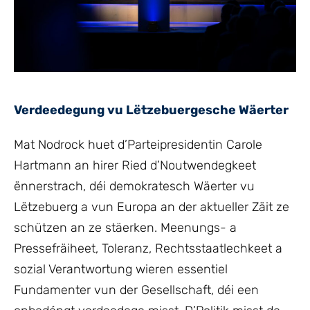
Verdeedegung vu Lëtzebuergesche Wäerter
Mat Nodrock huet d’Parteipresidentin Carole
Hartmann an hirer Ried d’Noutwendegkeet
ënnerstrach, déi demokratesch Wäerter vu
Lëtzebuerg a vun Europa an der aktueller Zäit ze
schützen an ze stäerken. Meenungs- a
Pressefräiheet, Toleranz, Rechtsstaatlechkeet a
sozial Verantwortung wieren essentiel
Fundamenter vun der Gesellschaft, déi een