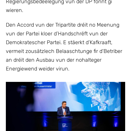
Regierungsbedeelegung vun der DP fonnt gi
wieren.
Den Accord vun der Tripartite dréit no Meenung
vun der Partei kloer d’Handschrëft vun der
Demokratescher Partei. E stäerkt d’Kafkraaft,
vermeit zousätzlech Belaaschtunge fir d’Betriber
an dréit den Ausbau vun der nohalteger
Energiewend weider virun.