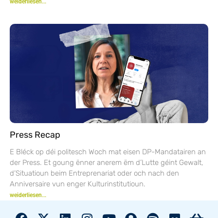
weiderliesen...
Press Recap
E Bléck op déi politesch Woch mat eisen DP-Mandatairen an
der Press. Et goung ënner anerem ëm d’Lutte géint Gewalt,
d’Situatioun beim Entreprenariat oder och nach den
Anniversaire vun enger Kulturinstitutioun.
weiderliesen...