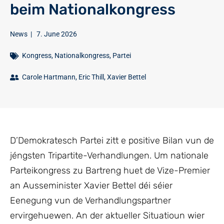
beim Nationalkongress
News
|
7. June 2026
Kongress
,
Nationalkongress
,
Partei
Carole Hartmann
,
Eric Thill
,
Xavier Bettel
D’Demokratesch Partei zitt e positive Bilan vun de
jéngsten Tripartite-Verhandlungen. Um nationale
Parteikongress zu Bartreng huet de Vize-Premier
an Ausseminister Xavier Bettel déi séier
Eenegung vun de Verhandlungspartner
ervirgehuewen. An der aktueller Situatioun wier