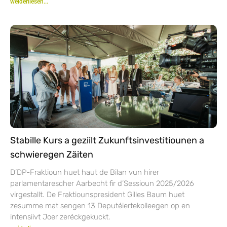
weiderliesen...
Stabille Kurs a geziilt Zukunftsinvestitiounen a
schwieregen Zäiten
D’DP-Fraktioun huet haut de Bilan vun hirer
parlamentarescher Aarbecht fir d’Sessioun 2025/2026
virgestallt. De Fraktiounspresident Gilles Baum huet
zesumme mat sengen 13 Deputéiertekolleegen op en
intensiivt Joer zeréckgekuckt.