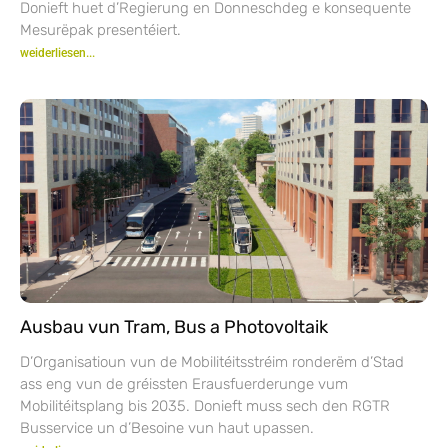
Donieft huet d’Regierung en Donneschdeg e konsequente
Mesurëpak presentéiert.
weiderliesen...
Ausbau vun Tram, Bus a Photovoltaik
D’Organisatioun vun de Mobilitéitsstréim ronderëm d’Stad
ass eng vun de gréissten Erausfuerderunge vum
Mobilitéitsplang bis 2035. Donieft muss sech den RGTR
Busservice un d’Besoine vun haut upassen.