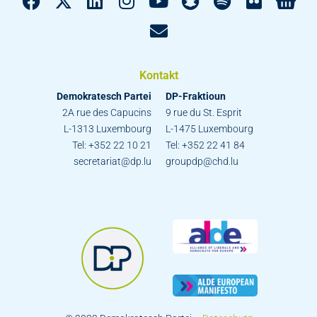
Kontakt
Demokratesch Partei
DP-Fraktioun
2A rue des Capucins
9 rue du St. Esprit
L-1313 Luxembourg
L-1475 Luxembourg
Tel: +352 22 10 21
Tel: +352 22 41 84
secretariat@dp.lu
groupdp@chd.lu