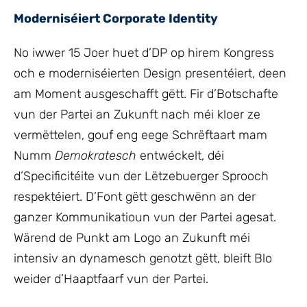
Moderniséiert Corporate Identity
No iwwer 15 Joer huet d’DP op hirem Kongress
och e moderniséierten Design presentéiert, deen
am Moment ausgeschafft gëtt. Fir d’Botschafte
vun der Partei an Zukunft nach méi kloer ze
vermëttelen, gouf eng eege Schrëftaart mam
Numm
Demokratesch
entwéckelt, déi
d’Specificitéite vun der Lëtzebuerger Sprooch
respektéiert. D’Font gëtt geschwënn an der
ganzer Kommunikatioun vun der Partei agesat.
Wärend de Punkt am Logo an Zukunft méi
intensiv an dynamesch genotzt gëtt, bleift Blo
weider d’Haaptfaarf vun der Partei.