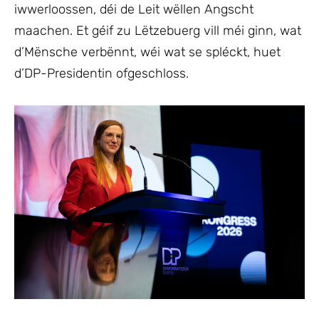
iwwerloossen, déi de Leit wëllen Angscht
maachen. Et géif zu Lëtzebuerg vill méi ginn, wat
d’Mënsche verbënnt, wéi wat se spléckt, huet
d’DP-Presidentin ofgeschloss.