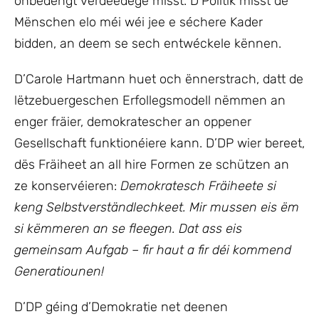
onbedéngt verdeedege misst. D’Politik misst de
Mënschen elo méi wéi jee e séchere Kader
bidden, an deem se sech entwéckele kënnen.
D’Carole Hartmann huet och ënnerstrach, datt de
lëtzebuergeschen Erfollegsmodell nëmmen an
enger fräier, demokratescher an oppener
Gesellschaft funktionéiere kann. D’DP wier bereet,
dës Fräiheet an all hire Formen ze schützen an
ze konservéieren:
Demokratesch Fräiheete si
keng Selbstverständlechkeet. Mir mussen eis ëm
si këmmeren an se fleegen. Dat ass eis
gemeinsam Aufgab – fir haut a fir déi kommend
Generatiounen!
D’DP géing d’Demokratie net deenen