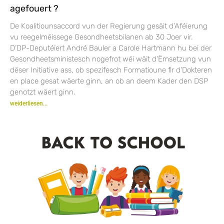
agefouert ?
De Koalitiounsaccord vun der Regierung gesäit d’Aféierung
vu reegelméissege Gesondheetsbilanen ab 30 Joer vir.
D’DP-Deputéiert André Bauler a Carole Hartmann hu bei der
Gesondheetsministesch nogefrot wéi wäit d’Ëmsetzung vun
dëser Initiative ass, ob spezifesch Formatioune fir d’Dokteren
en place gesat wäerte ginn, an ob an deem Kader den DSP
genotzt wäert ginn.
weiderliesen...