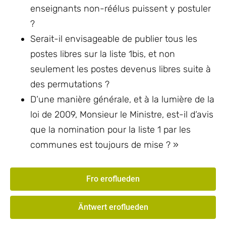
enseignants non-réélus puissent y postuler
?
Serait-il envisageable de publier tous les
postes libres sur la liste 1bis, et non
seulement les postes devenus libres suite à
des permutations ?
D‘une manière générale, et à la lumière de la
loi de 2009, Monsieur le Ministre, est-il d‘avis
que la nomination pour la liste 1 par les
communes est toujours de mise ? »
Fro eroflueden
Äntwert eroflueden