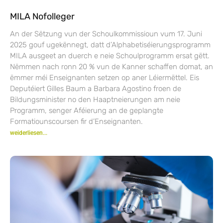
MILA Nofolleger
An der Sëtzung vun der Schoulkommissioun vum 17. Juni
2025 gouf ugekënnegt, datt d’Alphabetiséierungsprogramm
MILA ausgeet an duerch e neie Schoulprogramm ersat gëtt.
Nëmmen nach ronn 20 % vun de Kanner schaffen domat, an
ëmmer méi Enseignanten setzen op aner Léiermëttel. Eis
Deputéiert Gilles Baum a Barbara Agostino froen de
Bildungsminister no den Haaptneierungen am neie
Programm, senger Aféierung an de geplangte
Formatiounscoursen fir d’Enseignanten.
weiderliesen...