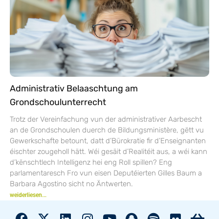
Administrativ Belaaschtung am
Grondschoulunterrecht
Trotz der Vereinfachung vun der administrativer Aarbescht
an de Grondschoulen duerch de Bildungsministère, gëtt vu
Gewerkschafte betount, datt d’Bürokratie fir d’Enseignanten
éischter zougeholl hätt. Wéi gesäit d’Realitéit aus, a wéi kann
d’kënschtlech Intelligenz hei eng Roll spillen? Eng
parlamentaresch Fro vun eisen Deputéierten Gilles Baum a
Barbara Agostino sicht no Äntwerten.
weiderliesen...