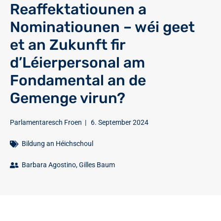
Reaffektatiounen a
Nominatiounen – wéi geet
et an Zukunft fir
d’Léierpersonal am
Fondamental an de
Gemenge virun?
Parlamentaresch Froen
|
6. September 2024
Bildung an Héichschoul
Barbara Agostino
,
Gilles Baum