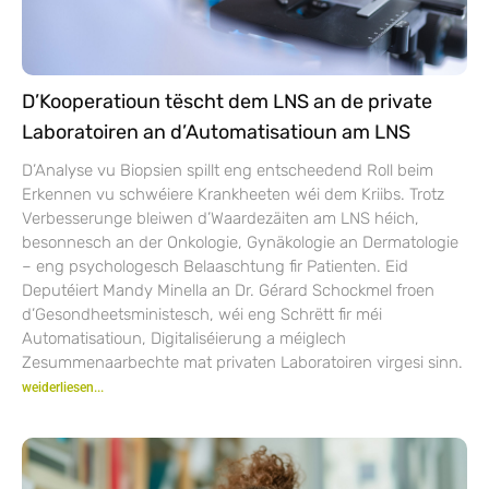
D’Kooperatioun tëscht dem LNS an de private
Laboratoiren an d’Automatisatioun am LNS
D’Analyse vu Biopsien spillt eng entscheedend Roll beim
Erkennen vu schwéiere Krankheeten wéi dem Kriibs. Trotz
Verbesserunge bleiwen d’Waardezäiten am LNS héich,
besonnesch an der Onkologie, Gynäkologie an Dermatologie
– eng psychologesch Belaaschtung fir Patienten. Eid
Deputéiert Mandy Minella an Dr. Gérard Schockmel froen
d’Gesondheetsministesch, wéi eng Schrëtt fir méi
Automatisatioun, Digitaliséierung a méiglech
Zesummenaarbechte mat privaten Laboratoiren virgesi sinn.
weiderliesen...