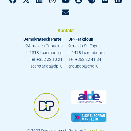
Kontakt
Demokratesch Partei
DP-Fraktioun
2A rue des Capucins
9 rue du St. Esprit
L-1313 Luxembourg
L-1475 Luxembourg
Tel: +352 22 10 21
Tel: +352 22 41 84
secretariat@dp.lu
groupdp@chd.lu
© 2022 Demokratesch Partei –
Dateschutz