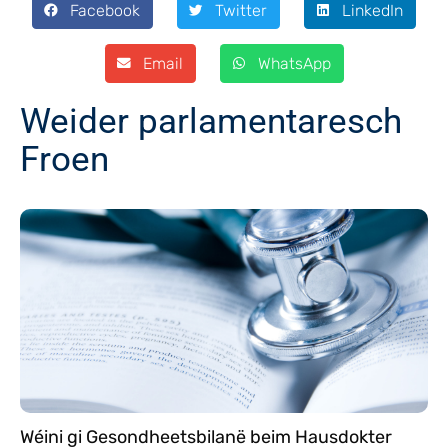
Facebook
Twitter
LinkedIn
Email
WhatsApp
Weider parlamentaresch
Froen
Wéini gi Gesondheetsbilanë beim Hausdokter