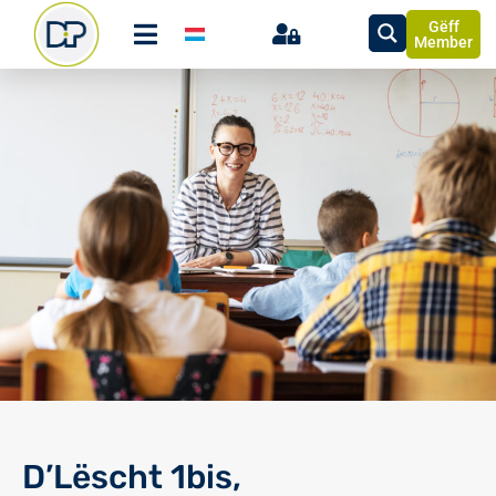
Gëff
Member
D’Lëscht 1bis,