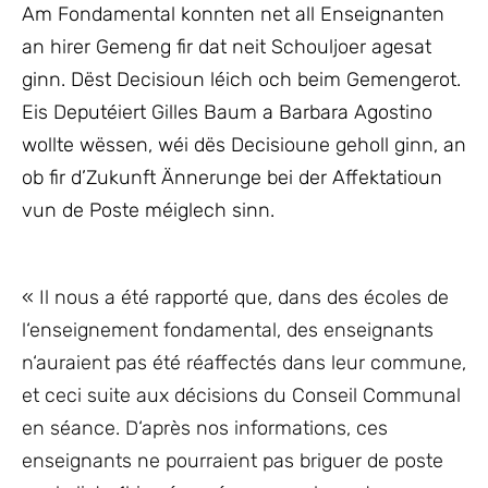
Am Fondamental konnten net all Enseignanten
an hirer Gemeng fir dat neit Schouljoer agesat
ginn. Dëst Decisioun léich och beim Gemengerot.
Eis Deputéiert Gilles Baum a Barbara Agostino
wollte wëssen, wéi dës Decisioune geholl ginn, an
ob fir d’Zukunft Ännerunge bei der Affektatioun
vun de Poste méiglech sinn.
« Il nous a été rapporté que, dans des écoles de
l‘enseignement fondamental, des enseignants
n‘auraient pas été réaffectés dans leur commune,
et ceci suite aux décisions du Conseil Communal
en séance. D‘après nos informations, ces
enseignants ne pourraient pas briguer de poste