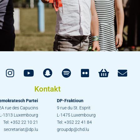
Kontakt
emokratesch Partei
DP-Fraktioun
2A rue des Capucins
9 rue du St. Esprit
L-1313 Luxembourg
L-1475 Luxembourg
Tel: +352 22 10 21
Tel: +352 22 41 84
secretariat@dp.lu
groupdp@chd.lu