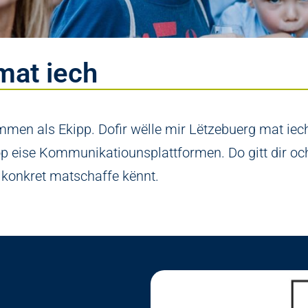
at iech
nëmmen als Ekipp. Dofir wëlle mir Lëtzebuerg mat ie
op eise Kommunikatiounsplattformen. Do gitt dir och
r konkret matschaffe kënnt.