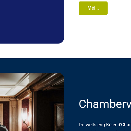
Méi...
Chambervi
Du wëlls eng Kéier d’Cha