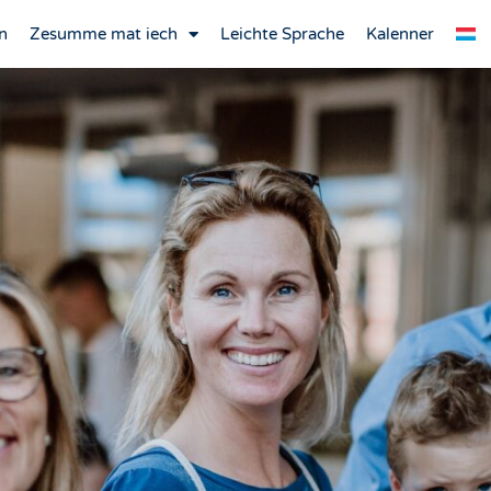
n
Zesumme mat iech
Leichte Sprache
Kalenner