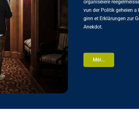
organiséiere reegelméiss
vun der Politik geheien a
ginn et Erklärungen zur 
Anekdot.
Méi...