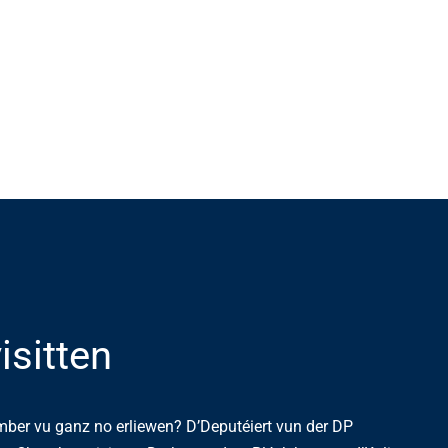
sitten
mber vu ganz no erliewen? D’Deputéiert vun der DP