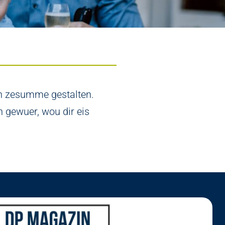
ch zesumme gestalten.
 gewuer, wou dir eis