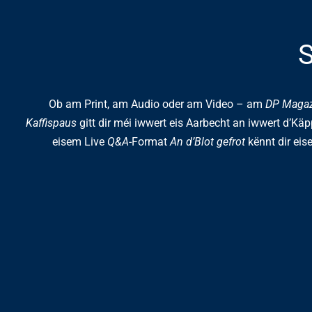
S
Ob am Print, am Audio oder am Video – am
DP Maga
Kaffispaus
gitt dir méi iwwert eis Aarbecht an iwwert d’Kä
eisem Live
Q&A
-Format
An d’Blot gefrot
kënnt dir eise