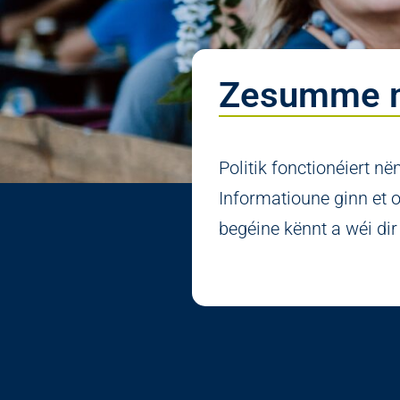
Zesumme m
Politik fonctionéiert 
Informatioune ginn et 
begéine kënnt a wéi di