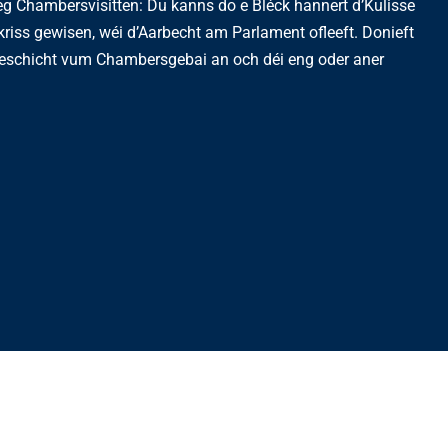
eg Chambersvisitten: Du kanns do e Bléck hannert d’Kulisse
 kriss gewisen, wéi d’Aarbecht am Parlament ofleeft. Donieft
Geschicht vum Chambersgebai an och déi eng oder aner