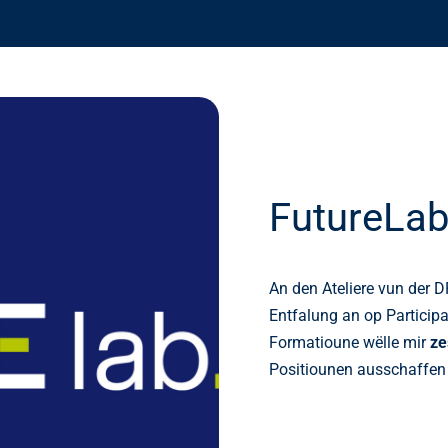
FutureLa
An den Ateliere vun der DP
Entfalung an op Partici
Formatioune wëlle mir
ze
Positiounen ausschaffen