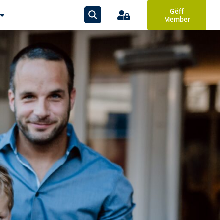
Gëff
Member