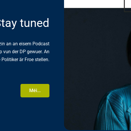
tay tuned
zin
an an eisem Podcast
pp vun der DP gewuer. An
 Politiker är Froe stellen.
Méi...