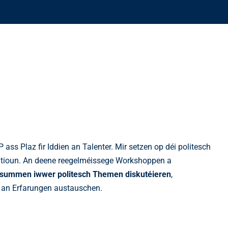
b
 ass Plaz fir Iddien an Talenter. Mir setzen op déi politesch
patioun. An deene reegelméissege Workshoppen a
summen iwwer politesch Themen diskutéieren
,
 an Erfarungen austauschen.