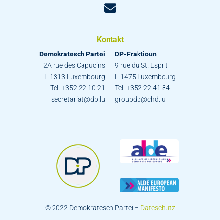
Kontakt
Demokratesch Partei
DP-Fraktioun
2A rue des Capucins
9 rue du St. Esprit
L-1313 Luxembourg
L-1475 Luxembourg
Tel: +352 22 10 21
Tel: +352 22 41 84
secretariat@dp.lu
groupdp@chd.lu
© 2022 Demokratesch Partei –
Dateschutz