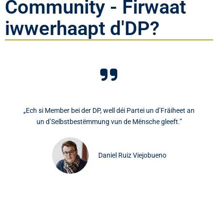
Community - Firwaat
iwwerhaapt d'DP?
„Ech si Member bei der DP, well déi Partei un d’Fräiheet an
un d’Selbstbestëmmung vun de Mënsche gleeft.”
Daniel Ruiz Viejobueno