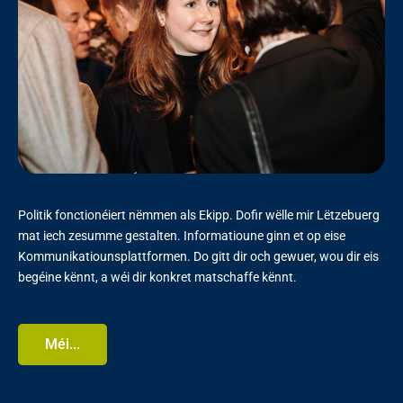
Politik fonctionéiert nëmmen als Ekipp. Dofir wëlle mir Lëtzebuerg
mat iech zesumme gestalten. Informatioune ginn et op eise
Kommunikatiounsplattformen. Do gitt dir och gewuer, wou dir eis
begéine kënnt, a wéi dir konkret matschaffe kënnt.
Méi...