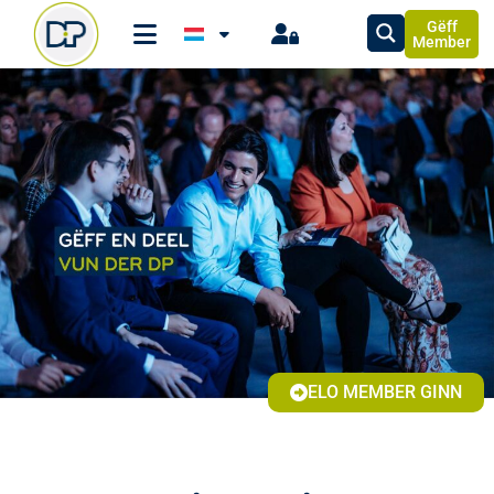
Gëff
Member
ELO MEMBER GINN