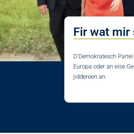
Fir wat mir 
D’Demokratesch Partei s
Europa oder an eise Gem
jiddereen an.