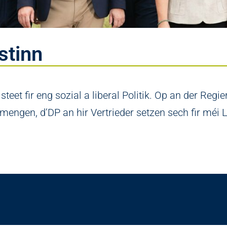
stinn
teet fir eng sozial a liberal Politik. Op an der Reg
engen, d’DP an hir Vertrieder setzen sech fir méi Li