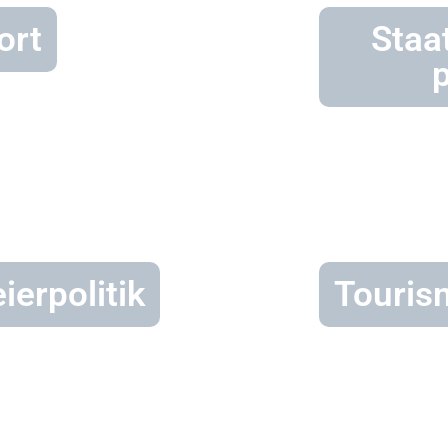
ort
Staa
ierpolitik
Touris