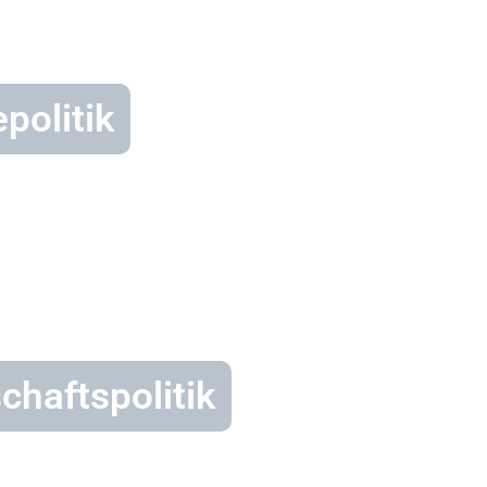
epolitik
chaftspolitik