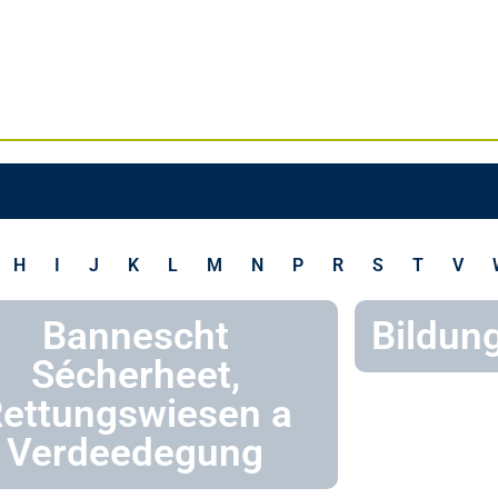
H
I
J
K
L
M
N
P
R
S
T
V
Bannescht
Bildun
Sécherheet,
ettungswiesen a
Verdeedegung