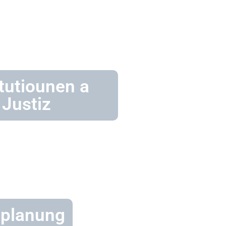
itutiounen a
Justiz
planung