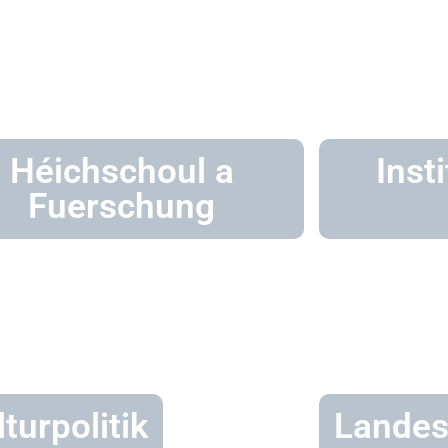
Héichschoul a
Inst
Fuerschung
turpolitik
Landes