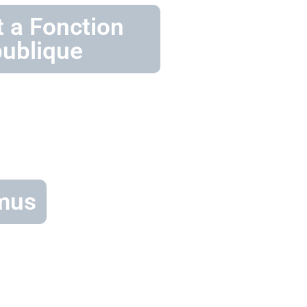
t a Fonction
publique
mus