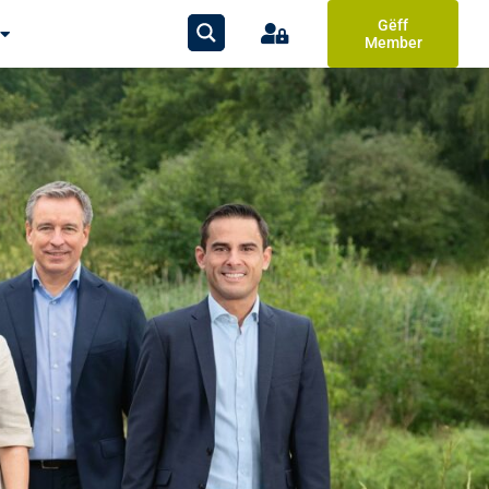
Gëff
Member