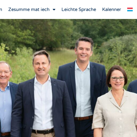
n
Zesumme mat iech
Leichte Sprache
Kalenner