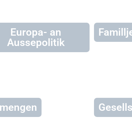
Europa- an
Famillj
Aussepolitik
mengen
Gesells