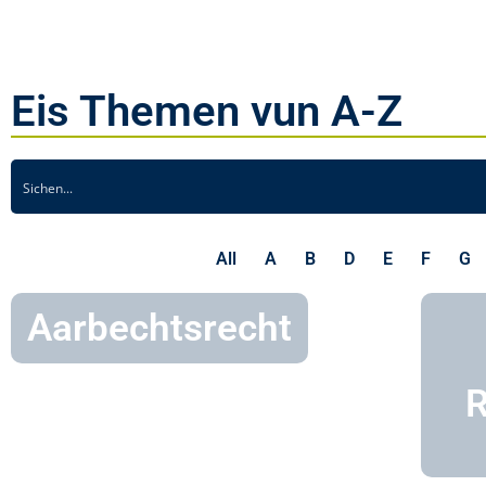
Eis Themen vun A-Z
All
A
B
D
E
F
G
Aarbechtsrecht
R