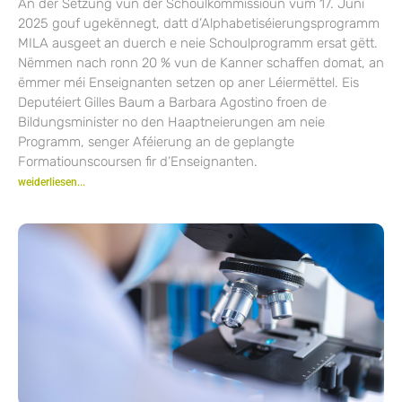
An der Sëtzung vun der Schoulkommissioun vum 17. Juni
2025 gouf ugekënnegt, datt d’Alphabetiséierungsprogramm
MILA ausgeet an duerch e neie Schoulprogramm ersat gëtt.
Nëmmen nach ronn 20 % vun de Kanner schaffen domat, an
ëmmer méi Enseignanten setzen op aner Léiermëttel. Eis
Deputéiert Gilles Baum a Barbara Agostino froen de
Bildungsminister no den Haaptneierungen am neie
Programm, senger Aféierung an de geplangte
Formatiounscoursen fir d’Enseignanten.
weiderliesen...