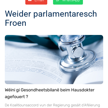
Weider parlamentaresch
Froen
Wéini gi Gesondheetsbilanë beim Hausdokter
agefouert ?
De Koalitiounsaccord vun der Regierung gesäit d’Aféierung