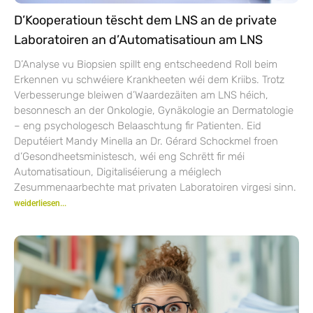
D’Kooperatioun tëscht dem LNS an de private
Laboratoiren an d’Automatisatioun am LNS
D’Analyse vu Biopsien spillt eng entscheedend Roll beim
Erkennen vu schwéiere Krankheeten wéi dem Kriibs. Trotz
Verbesserunge bleiwen d’Waardezäiten am LNS héich,
besonnesch an der Onkologie, Gynäkologie an Dermatologie
– eng psychologesch Belaaschtung fir Patienten. Eid
Deputéiert Mandy Minella an Dr. Gérard Schockmel froen
d’Gesondheetsministesch, wéi eng Schrëtt fir méi
Automatisatioun, Digitaliséierung a méiglech
Zesummenaarbechte mat privaten Laboratoiren virgesi sinn.
weiderliesen...