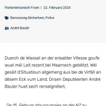
Parlamentaresch Froen
|
22. February 2024
Bannenzeg Sécherheet
,
Police
André Bauler
Duerch de Wiessel an der erlaabter Vitesse goufe
wuel méi Leit rezent bei Maarnech geblëtzt. Wéi
gesäit d'Situatioun allgemeng aus bei de Virfäll an
dësem Eck vum Land. Onsen Deputéierten André
Bauler huet sech renseignéiert.
„De 15. Februar stoung moies op der N7 zu