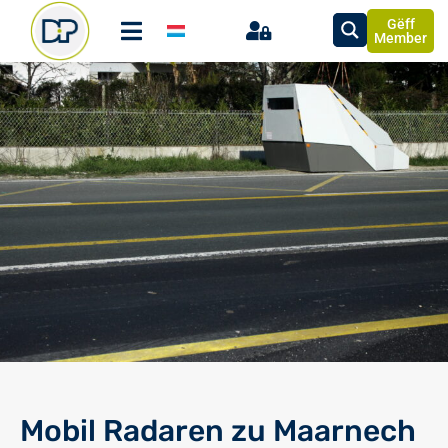
Gëff
Member
Mobil Radaren zu Maarnech