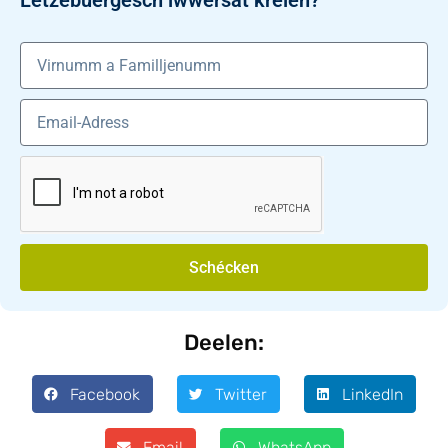
Lëtzebuergesch iwwersat kréien?
Schécken
Deelen:
Facebook
Twitter
LinkedIn
Email
WhatsApp