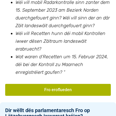
Wéi vill mobil Radarkontrolle sinn zanter dem
15. September 2023 am Bezierk Norden
duerchgefouert ginn? Wéi vill sinn der an där
Zäit landeswäit duerchgefouert ginn?
Wéi vill Recetten hunn déi mobil Kontrollen
iwwer dësen Zäitraum landeswäit
erabruecht?
Wat waren d’Recetten um 15. Februar 2024,
déi bei der Kontroll zu Maarnech
enregistréiert goufen?
“
Fro eroflueden
Dir wëllt dës parlamentaresch Fro op