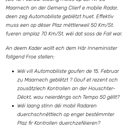
Maarnech an der Gemeng Clierf e mobile Radar,
deen zeg Automobiliste geblëtzt huet. Effektiv
muss een op dëser Plaz mëttlerweil 50 Km/St.
fueren amplaz 70 Km/St. wéi dat soss de Fall war.
An deem Kader wollt ech dem Här Inneminister
follgend Froe stellen:
Wéi vill Automobiliste goufen de 15.
Februar
zu Maarnech geblëtzt ? Gouf et rezent och
zousätzlech Kontrollen an der Houschter-
Déckt, wou neierdéngs och Tempo 50 gëllt?
Wéi laang stinn déi mobil Radaren
duerchschnëttlech op enger bestëmmter
Plaz fir Kontrollen duerchzeféieren?