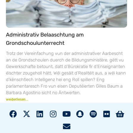
Administrativ Belaaschtung am
Grondschoulunterrecht
Trotz der Vereinfachung vun der administrativer Aarbescht
an de Grondschoulen duerch de Bildungsministère, gëtt vu
Gewerkschafte betount, datt d’Bürokratie fir d’Enseignanten
éischter zougeholl hätt. Wéi gesäit d’Realitéit aus, a wéi kann
d’kënschtlech Intelligenz hei eng Roll spillen? Eng
parlamentaresch Fro vun eisen Deputéierten Gilles Baum a
Barbara Agostino sicht no Äntwerten.
weiderliesen...