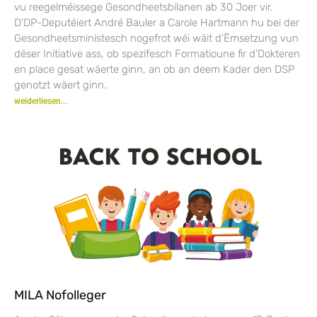
vu reegelméissege Gesondheetsbilanen ab 30 Joer vir.
D’DP-Deputéiert André Bauler a Carole Hartmann hu bei der
Gesondheetsministesch nogefrot wéi wäit d’Ëmsetzung vun
dëser Initiative ass, ob spezifesch Formatioune fir d’Dokteren
en place gesat wäerte ginn, an ob an deem Kader den DSP
genotzt wäert ginn.
weiderliesen...
MILA Nofolleger