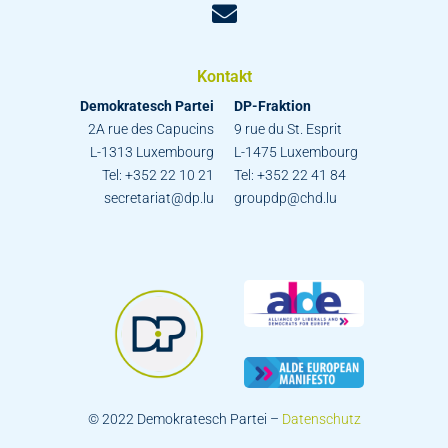
Kontakt
Demokratesch Partei
DP-Fraktion
2A rue des Capucins
9 rue du St. Esprit
L-1313 Luxembourg
L-1475 Luxembourg
Tel: +352 22 10 21
Tel: +352 22 41 84
secretariat@dp.lu
groupdp@chd.lu
© 2022 Demokratesch Partei –
Datenschutz