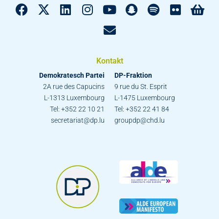
Kontakt
Demokratesch Partei
DP-Fraktion
2A rue des Capucins
9 rue du St. Esprit
L-1313 Luxembourg
L-1475 Luxembourg
Tel: +352 22 10 21
Tel: +352 22 41 84
secretariat@dp.lu
groupdp@chd.lu