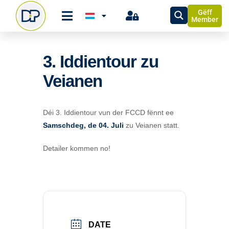
Gëff
Member
3. Iddientour zu
Veianen
Déi 3. Iddientour vun der FCCD fënnt ee
Samschdeg, de 04. Juli
zu Veianen statt.
Detailer kommen no!
DATE