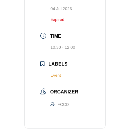
04 Jul 2026
Expired!
TIME
10:30 - 12:00
LABELS
Event
ORGANIZER
FCCD