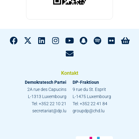
Kontakt
Demokratesch Partei
DP-Fraktioun
2A rue des Capucins
9 rue du St. Esprit
L-1313 Luxembourg
L-1475 Luxembourg
Tel: +352 22 10 21
Tel: +352 22 41 84
secretariat@dp.lu
groupdp@chd.lu