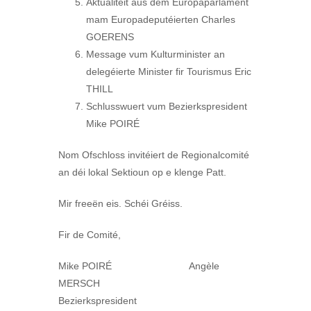
Aktualitéit aus dem Europaparlament
mam Europadeputéierten Charles
GOERENS
Message vum Kulturminister an
delegéierte Minister fir Tourismus Eric
THILL
Schlusswuert vum Bezierkspresident
Mike POIRÉ
Nom Ofschloss invitéiert de Regionalcomité
an déi lokal Sektioun op e klenge Patt.
Mir freeën eis. Schéi Gréiss.
Fir de Comité,
Mike POIRÉ Angèle
MERSCH
Bezierkspresident