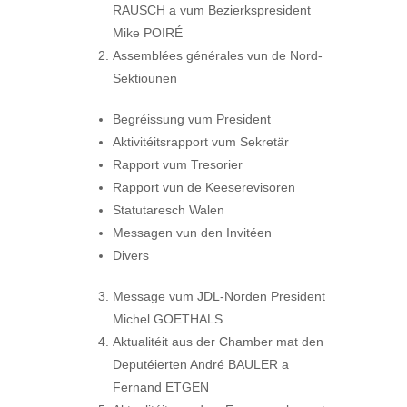
RAUSCH a vum Bezierkspresident
Mike POIRÉ
Assemblées générales vun de Nord-
Sektiounen
Begréissung vum President
Aktivitéitsrapport vum Sekretär
Rapport vum Tresorier
Rapport vun de Keeserevisoren
Statutaresch Walen
Messagen vun den Invitéen
Divers
Message vum JDL-Norden President
Michel GOETHALS
Aktualitéit aus der Chamber mat den
Deputéierten André BAULER a
Fernand ETGEN