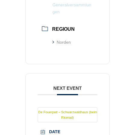
Generalversammlun
gen
REGIOUN
Norden
NEXT EVENT
De Fouerpatt – Schwarzwaldhaus (beim
Riserad)
DATE