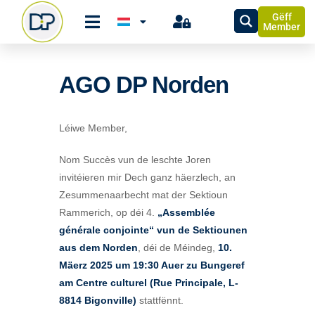
Gëff
Member
AGO DP Norden
Léiwe Member,
Nom Succès vun de leschte Joren
invitéieren mir Dech ganz häerzlech, an
Zesummenaarbecht mat der Sektioun
Rammerich, op déi 4.
„Assemblée
générale conjointe“ vun de Sektiounen
aus dem Norden
, déi de Méindeg,
10.
Mäerz 2025 um 19:30 Auer zu Bungeref
am Centre culturel (Rue Principale, L-
8814 Bigonville)
stattfënnt.