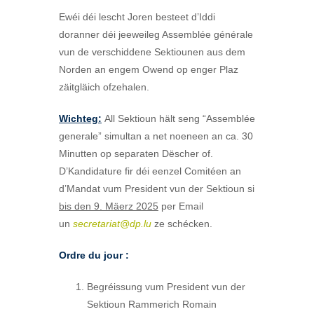
Ewéi déi lescht Joren besteet d’Iddi
doranner déi jeeweileg Assemblée générale
vun de verschiddene Sektiounen aus dem
Norden an engem Owend op enger Plaz
zäitgläich ofzehalen.
Wichteg:
All Sektioun hält seng “Assemblée
generale” simultan a net noeneen an ca. 30
Minutten op separaten Dëscher of.
D’Kandidature fir déi eenzel Comitéen an
d’Mandat vum President vun der Sektioun si
bis den 9. Mäerz 2025
per Email
un
secretariat@dp.lu
ze schécken.
Ordre du jour :
Begréissung vum President vun der
Sektioun Rammerich Romain