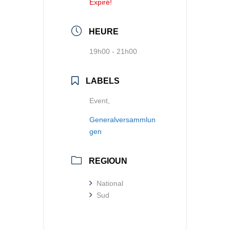
Expiré!
HEURE
19h00 - 21h00
LABELS
Event,
Generalversammlun
gen
REGIOUN
National
Sud