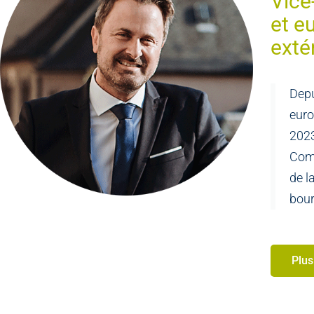
Vice
et e
exté
Depu
euro
2023
Comm
de l
bour
Plus.