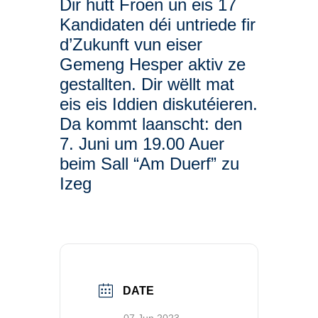
Dir hutt Froen un eis 17
Kandidaten déi untriede fir
d’Zukunft vun eiser
Gemeng Hesper aktiv ze
gestallten. Dir wëllt mat
eis eis Iddien diskutéieren.
Da kommt laanscht: den
7. Juni um 19.00 Auer
beim Sall “Am Duerf” zu
Izeg
DATE