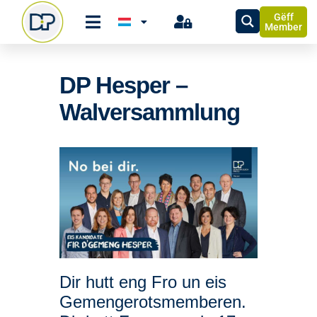
Gëff
Member
DP Hesper –
Walversammlung
Dir hutt eng Fro un eis
Gemengerotsmemberen.