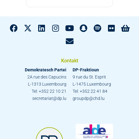
Kontakt
Demokratesch Partei
DP-Fraktioun
2A rue des Capucins
9 rue du St. Esprit
L-1313 Luxembourg
L-1475 Luxembourg
Tel: +352 22 10 21
Tel: +352 22 41 84
secretariat@dp.lu
groupdp@chd.lu