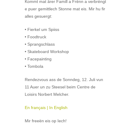
Kommt mat ärer Famill a Frënn a verbréngt
e puer gemittlech Stonne mat eis. Mir hu fir
alles gesuergt:
• Fierkel um Spiiss
• Foodtruck
• Sprangschlass
• Skateboard Workshop
• Facepainting
• Tombola
Rendezvous ass de Sonndeg, 12. Juli vun
11 Auer un zu Steesel beim Centre de
Loisirs Norbert Melcher.
En français | In English
Mir freeën eis op Iech!