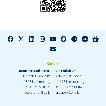
Kontakt
Demokratesch Partei
DP-Fraktioun
2A rue des Capucins
9 rue du St. Esprit
L-1313 Luxembourg
L-1475 Luxembourg
Tel: +352 22 10 21
Tel: +352 22 41 84
secretariat@dp.lu
groupdp@chd.lu