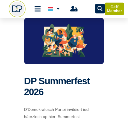
Gëff
Member
DP Summerfest
2026
D’Demokratesch Partei invitéiert iech
häerzlech op hiert Summerfest.