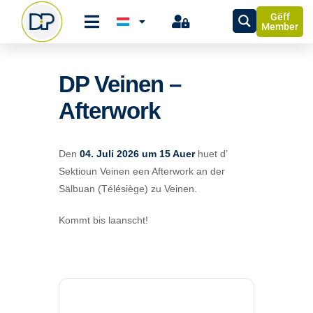
Gëff
Member
DP Veinen –
Afterwork
Den
04. Juli 2026 um 15 Auer
huet d’
Sektioun Veinen een Afterwork an der
Sälbuan (Télésiège) zu Veinen.
Kommt bis laanscht!