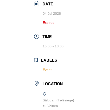
DATE
04 Jul 2026
Expired!
TIME
15:00 - 18:00
LABELS
Event
LOCATION
Sälbuan (Télésiège)
zu Veinen