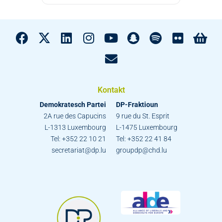
Kontakt
Demokratesch Partei
DP-Fraktioun
2A rue des Capucins
9 rue du St. Esprit
L-1313 Luxembourg
L-1475 Luxembourg
Tel: +352 22 10 21
Tel: +352 22 41 84
secretariat@dp.lu
groupdp@chd.lu