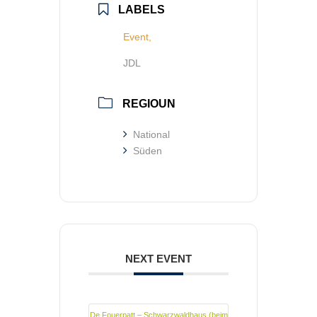
LABELS
Event,
JDL
REGIOUN
National
Süden
NEXT EVENT
De Fouerpatt – Schwarzwaldhaus (beim