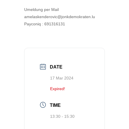
Umeldung per Mail
amelaskenderovic@jonkdemokraten.lu
Payconiq : 691316131
DATE
17 Mar 2024
Expired!
TIME
13:30 - 15:30