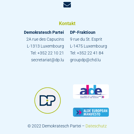
Kontakt
Demokratesch Partei
DP-Fraktioun
2A rue des Capucins
9 rue du St. Esprit
L-1313 Luxembourg
L-1475 Luxembourg
Tel: +352 22 10 21
Tel: +352 22 41 84
secretariat@dp.lu
groupdp@chd.lu
© 2022 Demokratesch Partei –
Dateschutz