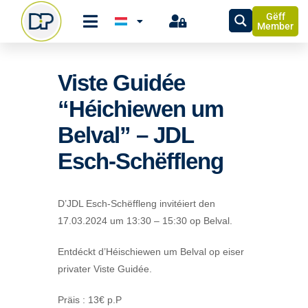
Gëff
Member
Viste Guidée
“Héichiewen um
Belval” – JDL
Esch-Schëffleng
D’JDL Esch-Schëffleng invitéiert den
17.03.2024 um 13:30 – 15:30 op Belval.
Entdéckt d’Héischiewen um Belval op eiser
privater Viste Guidée.
Präis : 13€ p.P