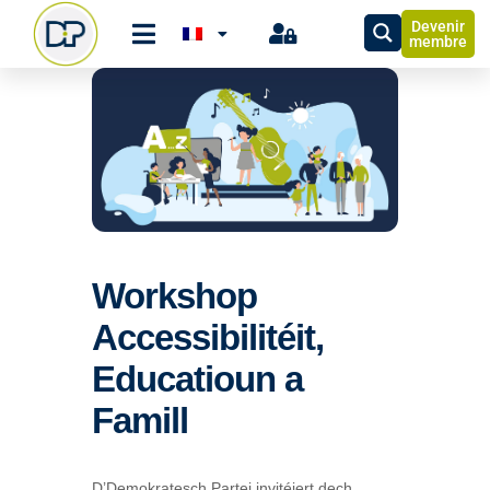
Devenir
membre
Workshop
Accessibilitéit,
Educatioun a
Famill
D’Demokratesch Partei invitéiert dech