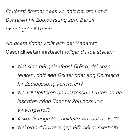
Et kënnt ëmmer nees vir, datt hei am Land
Dokteren hir Zouloossung zum Beruff
ewechgeholl kréien.
An deem Kader wollt ech
der Madamm
Gesondheetsministesch
follgend Froe stellen:
Wat sinn déi geleefegst Grënn, déi dozou
féieren, datt een Dokter oder eng Doktesch
hir Zouloossung verléieren?
Wéi vill Dokteren an Doktesche kruten an de
leschten zéng Joer hir Zouloossung
ewechgeholl?
A wat fir enge Spezialitéite war dat de Fall?
Wéi ginn d‘Doktere gepréift, déi ausserhalb