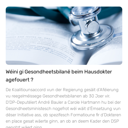
Wéini gi Gesondheetsbilanë beim Hausdokter
agefouert ?
De Koalitiounsaccord vun der Regierung gesäit d’Aféierung
vu reegelméissege Gesondheetsbilanen ab 30 Joer vir.
D’DP-Deputéiert André Bauler a Carole Hartmann hu bei der
Gesondheetsministesch nogefrot wéi wäit d’Ëmsetzung vun
dëser Initiative ass, ob spezifesch Formatioune fir d’Dokteren
en place gesat wäerte ginn, an ob an deem Kader den DSP
genotzt wäert ginn.