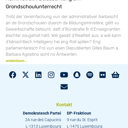
Grondschoulunterrecht
Trotz der Vereinfachung vun der administrativer Aarbescht
an de Grondschoulen duerch de Bildungsministère, gëtt vu
Gewerkschafte betount, datt d’Bürokratie fir d’Enseignanten
éischter zougeholl hätt. Wéi gesäit d’Realitéit aus, a wéi kann
d’kënschtlech Intelligenz hei eng Roll spillen? Eng
parlamentaresch Fro vun eisen Deputéierten Gilles Baum a
Barbara Agostino sicht no Äntwerten.
weiderliesen...
Kontakt
Demokratesch Partei
DP-Fraktioun
2A rue des Capucins
9 rue du St. Esprit
L-1313 Luxembourg
L-1475 Luxembourg