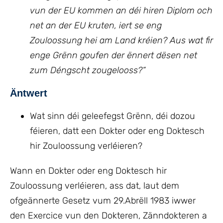
vun der EU kommen an déi hiren Diplom och
net an der EU kruten, iert se eng
Zouloossung hei am Land kréien? Aus wat fir
enge Grënn goufen der ënnert dësen net
zum Déngscht zougelooss?
“
Äntwert
Wat sinn déi geleefegst Grënn, déi dozou
féieren, datt een Dokter oder eng Doktesch
hir Zouloossung verléieren?
Wann en Dokter oder eng Doktesch hir
Zouloossung verléieren, ass dat, laut dem
ofgeännerte Gesetz vum 29.Abrëll 1983 iwwer
den Exercice vun den Dokteren, Zänndokteren a