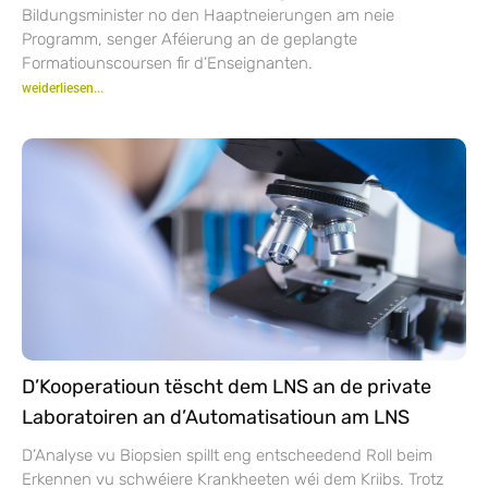
Bildungsminister no den Haaptneierungen am neie
Programm, senger Aféierung an de geplangte
Formatiounscoursen fir d’Enseignanten.
weiderliesen...
D’Kooperatioun tëscht dem LNS an de private
Laboratoiren an d’Automatisatioun am LNS
D’Analyse vu Biopsien spillt eng entscheedend Roll beim
Erkennen vu schwéiere Krankheeten wéi dem Kriibs. Trotz