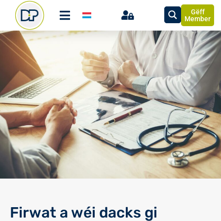
Gëff
Member
Firwat a wéi dacks gi