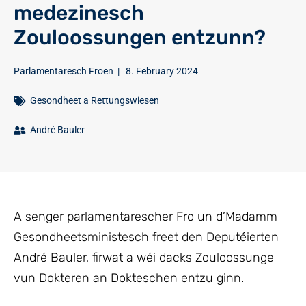
medezinesch
Zouloossungen entzunn?
Parlamentaresch Froen
|
8. February 2024
Gesondheet a Rettungswiesen
André Bauler
A senger parlamentarescher Fro un d’Madamm
Gesondheetsministesch freet den Deputéierten
André Bauler, firwat a wéi dacks Zouloossunge
vun Dokteren an Dokteschen entzu ginn.