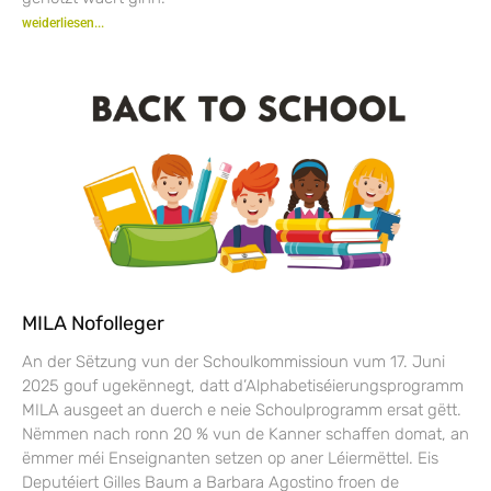
weiderliesen...
MILA Nofolleger
An der Sëtzung vun der Schoulkommissioun vum 17. Juni
2025 gouf ugekënnegt, datt d’Alphabetiséierungsprogramm
MILA ausgeet an duerch e neie Schoulprogramm ersat gëtt.
Nëmmen nach ronn 20 % vun de Kanner schaffen domat, an
ëmmer méi Enseignanten setzen op aner Léiermëttel. Eis
Deputéiert Gilles Baum a Barbara Agostino froen de