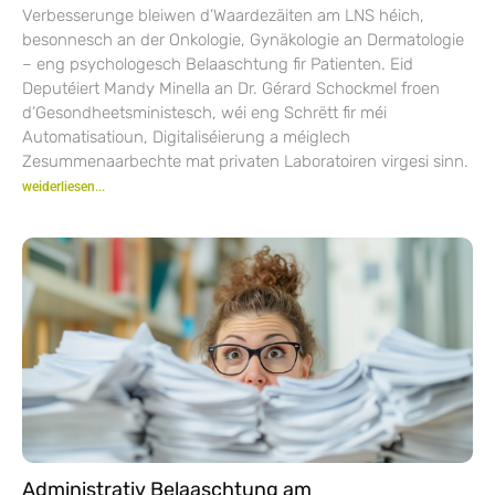
Verbesserunge bleiwen d’Waardezäiten am LNS héich,
besonnesch an der Onkologie, Gynäkologie an Dermatologie
– eng psychologesch Belaaschtung fir Patienten. Eid
Deputéiert Mandy Minella an Dr. Gérard Schockmel froen
d’Gesondheetsministesch, wéi eng Schrëtt fir méi
Automatisatioun, Digitaliséierung a méiglech
Zesummenaarbechte mat privaten Laboratoiren virgesi sinn.
weiderliesen...
Administrativ Belaaschtung am