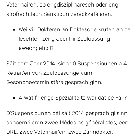
Veterinairen, op engdisziplinaresch oder eng
strofrechtlech Sanktioun zeréckzeféieren.
Wéi vill Dokteren an Doktesche kruten an de
leschten zéng Joer hir Zouloossung
ewechgeholl?
Säit dem Joer 2014, sinn 10 Suspensiounen a 4
Retrait’en vun Zouloossunge vum
Gesondheetsministère gesprach ginn.
A wat fir enge Spezialitéite war dat de Fall?
D’Suspensiounen déi säit 2014 gesprach gi sinn,
concernéieren zwee Médecins généralistes, een
ORL, zwee Veterinair’en, zwee Zänndokter,