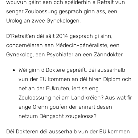
wouvun géint een och spéiderhin e Retrait vun
senger Zouloossung gesprach ginn ass, een
Urolog an zwee Gynekologen.
D’Retrait’en déi säit 2014 gesprach gi sinn,
concernéieren een Médecin-généraliste, een
Gynekolog, een Psychiater an een Zänndokter.
Wéi ginn d‘Doktere gepréift, déi ausserhalb
vun der EU kommen an déi hiren Diplom och
net an der EUkruten, iert se eng
Zouloossung hei am Land kréien? Aus wat fir
enge Grënn goufen der ënnert dësen
netzum Déngscht zougelooss?
Déi Dokteren déi ausserhalb vun der EU kommen