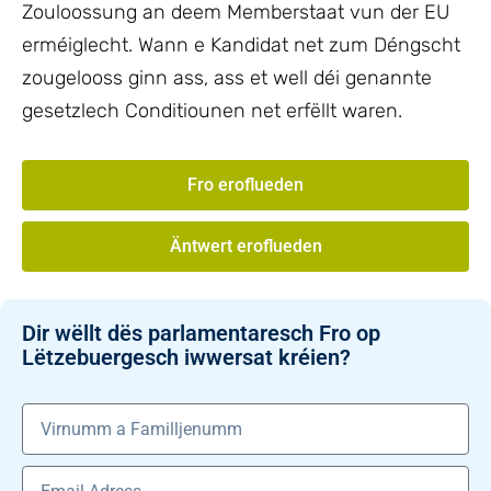
Zouloossung an deem Memberstaat vun der EU
erméiglecht. Wann e Kandidat net zum Déngscht
zougelooss ginn ass, ass et well déi genannte
gesetzlech Conditiounen net erfëllt waren.
Fro eroflueden
Äntwert eroflueden
Dir wëllt dës parlamentaresch Fro op
Lëtzebuergesch iwwersat kréien?