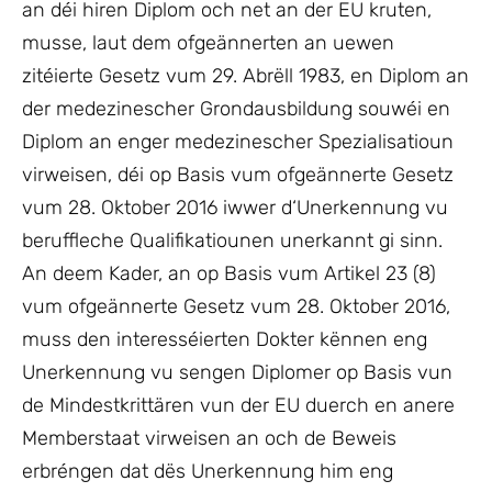
an déi hiren Diplom och net an der EU kruten,
musse, laut dem ofgeännerten an uewen
zitéierte Gesetz vum 29. Abrëll 1983, en Diplom an
der medezinescher Grondausbildung souwéi en
Diplom an enger medezinescher Spezialisatioun
virweisen, déi op Basis vum ofgeännerte Gesetz
vum 28. Oktober 2016 iwwer d‘Unerkennung vu
beruffleche Qualifikatiounen unerkannt gi sinn.
An deem Kader, an op Basis vum Artikel 23 (8)
vum ofgeännerte Gesetz vum 28. Oktober 2016,
muss den interesséierten Dokter kënnen eng
Unerkennung vu sengen Diplomer op Basis vun
de Mindestkrittären vun der EU duerch en anere
Memberstaat virweisen an och de Beweis
erbréngen dat dës Unerkennung him eng