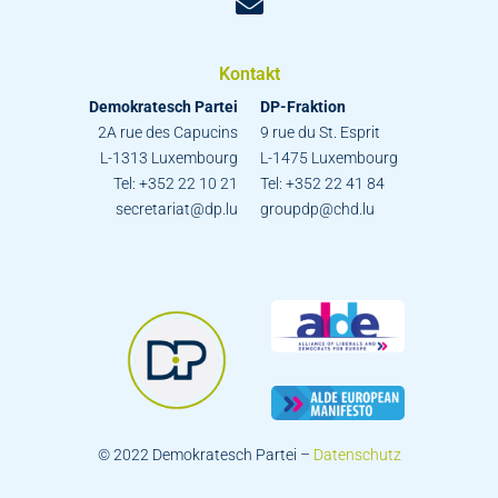
Kontakt
Demokratesch Partei
DP-Fraktion
2A rue des Capucins
9 rue du St. Esprit
L-1313 Luxembourg
L-1475 Luxembourg
Tel: +352 22 10 21
Tel: +352 22 41 84
secretariat@dp.lu
groupdp@chd.lu
© 2022 Demokratesch Partei –
Datenschutz