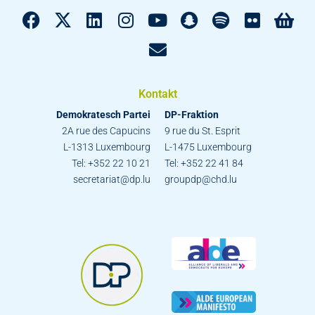
Kontakt
Demokratesch Partei
DP-Fraktion
2A rue des Capucins
9 rue du St. Esprit
L-1313 Luxembourg
L-1475 Luxembourg
Tel: +352 22 10 21
Tel: +352 22 41 84
secretariat@dp.lu
groupdp@chd.lu