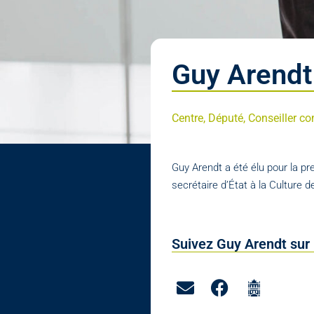
Guy Arendt
Centre, Député, Conseiller 
Guy Arendt a été élu pour la 
secrétaire d’État à la Culture 
Suivez Guy Arendt sur 