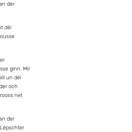
an der
t déi
rousse
er
se ginn. Mir
ll un déi
der och
trooss net
an der
 Lëpschter