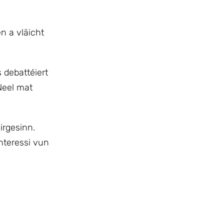
 a vläicht
 debattéiert
Neel mat
irgesinn.
nteressi vun