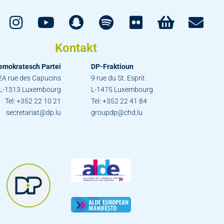
Kontakt
emokratesch Partei
DP-Fraktioun
2A rue des Capucins
9 rue du St. Esprit
L-1313 Luxembourg
L-1475 Luxembourg
Tel: +352 22 10 21
Tel: +352 22 41 84
secretariat@dp.lu
groupdp@chd.lu