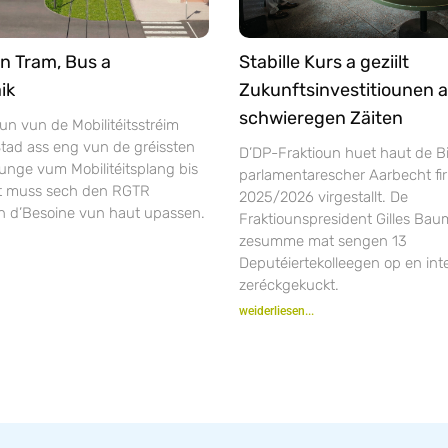
n Tram, Bus a
Stabille Kurs a geziilt
ik
Zukunftsinvestitiounen a
schwieregen Zäiten
un vun de Mobilitéitsstréim
tad ass eng vun de gréissten
D’DP-Fraktioun huet haut de Bi
unge vum Mobilitéitsplang bis
parlamentarescher Aarbecht fir
ft muss sech den RGTR
2025/2026 virgestallt. De
n d’Besoine vun haut upassen.
Fraktiounspresident Gilles Bau
zesumme mat sengen 13
Deputéiertekolleegen op en inte
zeréckgekuckt.
weiderliesen...