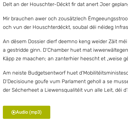
Delt an der Houschter-Déckt fir dat anert Joer geplan
Mir brauchen awer och zousätzlech Ëmgeeungsstroos
och vun der Houschterdéckt, soubal déi néideg Infra
An dësem Dossier dierf deemno keng weider Zäit méi 
a gestridde ginn. D‘Chamber huet mat iwwerwältegend
Käpp ze maachen; an zanterhier heescht et „weise gël
Am neiste Budgetsentworf huet d‘Mobilitéitsministesc
D‘Decisioune goufe vum Parlament geholl a se musse 
der Sécherheet a Liewensqualitéit vun alle Leit, déi d
Audio (mp3)