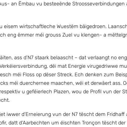
 Aus- an Ëmbau vu besteeënde Stroosseverbindungen 
u eisem wirtschaftleche Wuestëm bäigedroen. Laansch
t sech eng ëmmer méi grouss Zuel vu klengen- a mëttelg
iten, ass d’N7 staark belaascht – dat verlaangt no eng
Verkéiersverbindung, déi mat Energie virugedriwwe mus
sch méi Floss op dëser Streck. Ech denken zum Beispi
dacks méi duerchernee maachen, wéi et derwäert ass. O
spektiv u geféierlech Plazen, wou de Profil vun der S
cht.
jet iwwer d‘Erneierung vun der N7 tëscht dem Fridhaff 
fir, datt d‘Aarbechten um éischten Tronçon tëscht der