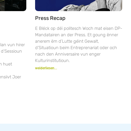
Press Recap
E Bléck op déi politesch Woch mat eisen DP-
Mandatairen an der Press. Et goung ënner
anerem ëm d’Lutte géint Gewalt,
lan vun hirer
d’Situatioun beim Entreprenariat oder och
 d’Sessioun
nach den Anniversaire vun enger
Kulturinstitutioun.
m huet
weiderliesen...
nsiivt Joer