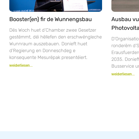
Booster(en) fir de Wunnengsbau
Ausbau vu
Photovolta
Dës Woch huet d’Chamber zwee Gesetzer
gestëmmt, déi hëllefen den erschwéngleche
D’Organisatio
Wunnraum auszebauen. Donieft huet
ronderëm d’S
d’Regierung en Donneschdeg e
Erausfuerder
konsequente Mesurëpak presentéiert.
2035. Donie
weiderliesen...
Busservice u
weiderliesen...