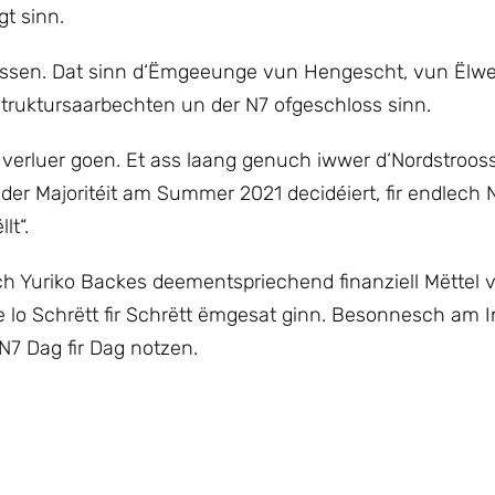
gt sinn.
sen. Dat sinn d‘Ëmgeeunge vun Hengescht, vun Ëlwen
struktursaarbechten un der N7 ofgeschloss sinn.
verluer goen. Et ass laang genuch iwwer d‘Nordstrooss
er Majoritéit am Summer 2021 decidéiert, fir endlech 
lt“.
h Yuriko Backes deementspriechend finanziell Mëttel v
lo Schrëtt fir Schrëtt ëmgesat ginn. Besonnesch am I
‘N7 Dag fir Dag notzen.