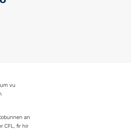
trum vu
n
Autobunnen an
CFL, fir hir