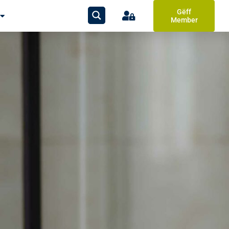
Gëff
Member