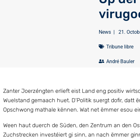
virugo
News
|
21. Octob
Tribune libre
André Bauler
Zanter Joerzéngten erlieft eist Land eng positiv wi
Wuelstand gemaach huet. D‘Politik suergt dofir, datt
Opschwong mathale kënnen. Wat net ëmmer esou ein
Ween haut duerch de Süden, den Zentrum an den Oste v
Zuchstrecken investéiert gi sinn, an nach ëmmer ginn