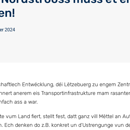
en!
er 2024
rtschaftlech Entwécklung, déi Lëtzebuerg zu engem Zen
 ënnert anerem eis Transportinfrastrukture mam rasante
fach ass a war.
um Land fiert, stellt fest, datt ganz vill Mëttel an 
. Ech denken do z.B. konkret un d‘Ustrengunge vun der 