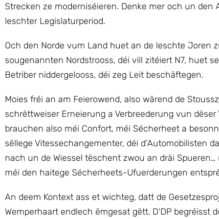
Strecken ze moderniséieren. Denke mer och un den
leschter Legislaturperiod.
Och den Norde vum Land huet an de leschte Joren z
sougenannten Nordstrooss, déi vill zitéiert N7, hue
Betriber niddergelooss, déi zeg Leit beschäftegen.
Moies fréi an am Feierowend, also wärend de Stousszä
schrëttweiser Erneierung a Verbreederung vun dëser 
brauchen also méi Confort, méi Sécherheet a besonne
sëllege Vitessechangementer, déi d‘Automobilisten 
nach un de Wiessel tëschent zwou an dräi Spueren… re
méi den haitege Sécherheets-Ufuerderungen entspré
An deem Kontext ass et wichteg, datt de Gesetzespro
Wemperhaart endlech ëmgesat gëtt. D‘DP begréisst do