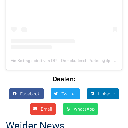
Ein Beitrag geteilt von DP – Demokratesch Partei (@dp_demokratesch_partei)
Deelen:
Facebook
Twitter
LinkedIn
Email
WhatsApp
Weider News