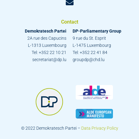
Contact
Demokratesch Partei
DP-Parliamentary Group
2A rue des Capucins
9 rue du St. Esprit
L-1313 Luxembourg
L-1475 Luxembourg
Tel: +352 22 10 21
Tel: +352 22 41 84
secretariat@dp.lu
groupdp@chd.lu
© 2022 Demokratesch Partei –
Data Privacy Policy