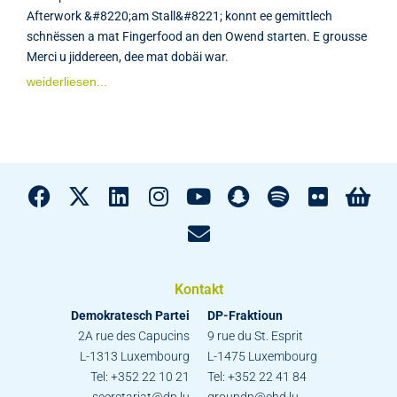
Afterwork &#8220;am Stall&#8221; konnt ee gemittlech
schnëssen a mat Fingerfood an den Owend starten. E grousse
Merci u jiddereen, dee mat dobäi war.
weiderliesen...
Kontakt
Demokratesch Partei
DP-Fraktioun
2A rue des Capucins
9 rue du St. Esprit
L-1313 Luxembourg
L-1475 Luxembourg
Tel: +352 22 10 21
Tel: +352 22 41 84
secretariat@dp.lu
groupdp@chd.lu